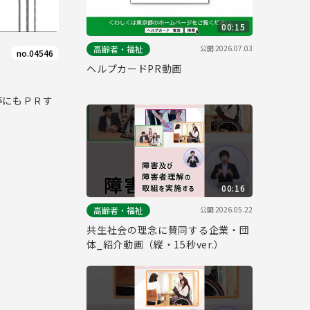
00:15
公開
2026.07.03
高齢者・福祉
no.04546
ヘルプカードPR動画
等にもＰＲす
00:16
公開
2026.05.22
高齢者・福祉
共生社会の理念に賛同する企業・団
体_紹介動画（縦・15秒ver.）