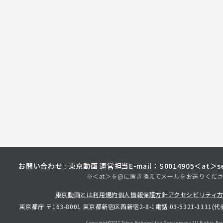
お問い合わせ : 東京動画 運営担当
E-mail：S0014905＜at＞sec
※＜at＞を@に置き換えてメールをお送りくだ
東京動画とは
利用規約
個人情報保護方針
アクセシビリティ
東京都庁 〒163-8001 東京都新宿区西新宿2-8-1
電話 03-5321-1111(代
Copyright©︎2017 Tokyo Metropolitan
Government.All Rights Res