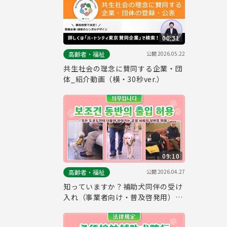
00:31
公開
2026.05.22
高齢者・福祉
共生社会の理念に賛同する企業・団
体_紹介動画（横・30秒ver.）
09:10
公開
2026.04.27
高齢者・福祉
知っていますか？補助犬同伴の受け
入れ（事業者向け・普及啓発用）
（韓国語ver.）