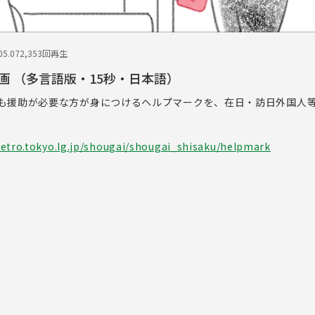
5.07
2,353回再生
画 （多言語版・15秒・日本語）
も援助が必要な方が身につけるヘルプマークを、在日・訪日外国人
etro.tokyo.lg.jp/shougai/shougai_shisaku/helpmark