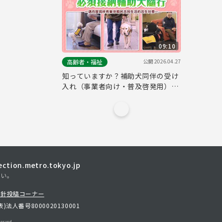
09:10
公開
2026.04.27
高齢者・福祉
知っていますか？補助犬同伴の受け
入れ（事業者向け・普及啓発用）
（中国語ver.）
tion.metro.tokyo.jp
さい。
方針
投稿コーナー
表)
法人番号8000020130001
erved.