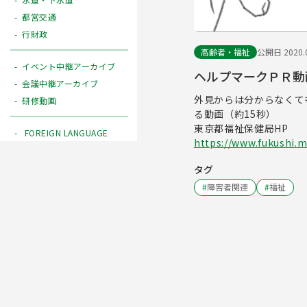
都営交通
行財政
高齢者・福祉
公開日 2020.0
イベント中継アーカイブ
ヘルプマークＰＲ動
会議中継アーカイブ
外見からは分からなくて
研修動画
る動画（約15秒）
東京都福祉保健局HP
FOREIGN LANGUAGE
https://www.fukushi.m
タグ
#
障害者関連
#
福祉