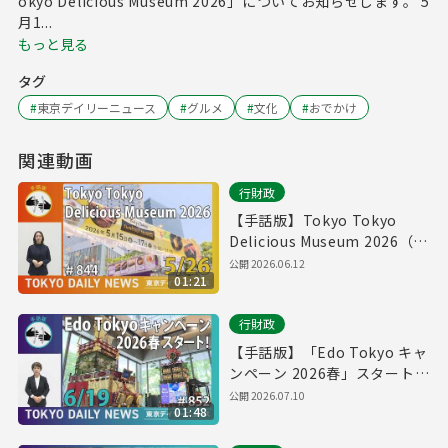
okyo Delicious Museum 2026」についてお知らせします。 5
月1...
もっと見る
タグ
#
東京デイリーニュース
#
グルメ
#
文化
#
おでかけ
関連動画
行財政
【手話版】Tokyo Tokyo
Delicious Museum 2026（令
和8年5月26日 東京デイリーニ
公開
2026.06.12
01:21
ュース No.844）
行財政
【手話版】「Edo Tokyo キャ
ンペーン 2026春」スタート！
（令和8年6月17日 東京デイリ
公開
2026.07.10
01:48
ーニュース No.852）