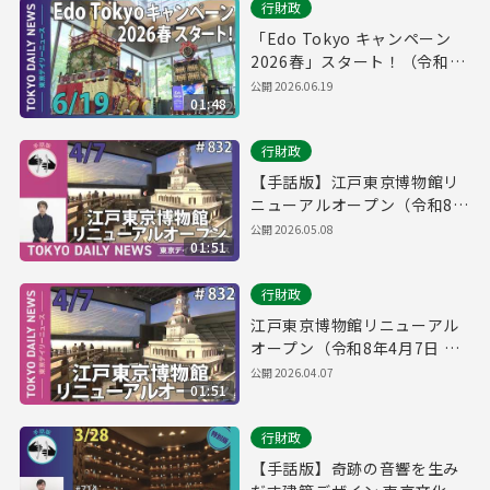
行財政
「Edo Tokyo キャンペーン
2026春」スタート！（令和8
年6月17日 東京デイリーニュ
公開
2026.06.19
01:48
ース No.852）
行財政
【手話版】江戸東京博物館リ
ニューアルオープン（令和8年
4月7日 東京デイリーニュース
公開
2026.05.08
01:51
No.832）
行財政
江戸東京博物館リニューアル
オープン（令和8年4月7日 東
京デイリーニュース No.832）
公開
2026.04.07
01:51
行財政
【手話版】奇跡の音響を生み