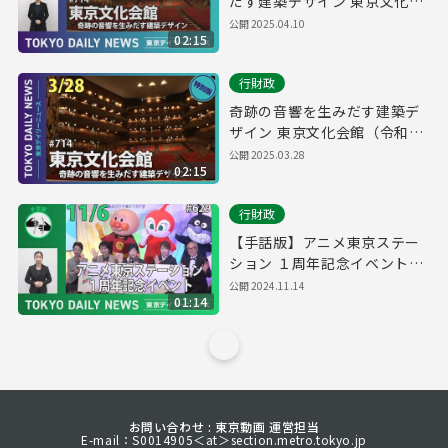
だす建築デザイン 東京文化会
館（令和7年3月28日 東京デイ
公開
2025.04.10
02:15
リーニュース特別版）
行財政
奇跡の音響を生みだす建築デ
ザイン 東京文化会館（令和7
年3月28日 東京デイリーニュ
公開
2025.03.28
02:15
ース特別版）
行財政
【手話版】アニメ東京ステー
ション １周年記念イベント
（令和6年11月6日 東京デイリ
公開
2024.11.14
01:14
ーニュース No.629）
お問い合わせ : 東京動画 運営担当
E-mail：S0014905＜at＞section.metro.tokyo.jp