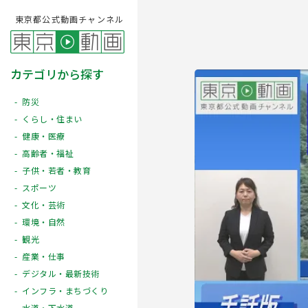
東京都公式動画チャンネル
カテゴリから探す
防災
くらし・住まい
健康・医療
高齢者・福祉
子供・若者・教育
スポーツ
文化・芸術
Play
環境・自然
観光
産業・仕事
デジタル・最新技術
インフラ・まちづくり
水道・下水道