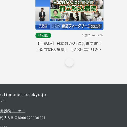
02:14
公開
2024.02.02
行財政
【手話版】日本対がん協会賞受賞！
「都立駒込病院」（令和6年1月26
日 東京ウィークリーニュース
No.113）
tion.metro.tokyo.jp
さい。
方針
投稿コーナー
表)
法人番号8000020130001
erved.