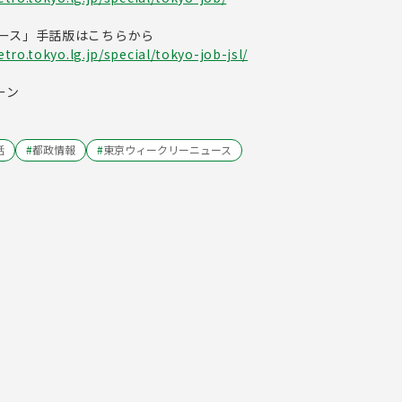
ース」手話版はこちらから
ro.tokyo.lg.jp/special/tokyo-job-jsl/
ーン
話
#
都政情報
#
東京ウィークリーニュース