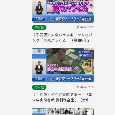
02:13
公開
2024.02.22
行財政
【手話版】東京パラスポーツ人材バ
ンク「東京パラくる」（令和6年2月
16日 東京ウィークリーニュース
No.115）
02:20
公開
2024.02.15
行財政
【手話版】公立図書館で唯一！「都
立中央図書館 資料保全室」（令和6
年2月9日 東京ウィークリーニュー
ス No.114）