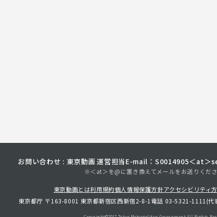
お問い合わせ : 東京動画 運営担当
E-mail：S0014905＜at＞sec
※＜at＞を@に置き換えてメールをお送りくだ
東京動画とは
利用規約
個人情報保護方針
アクセシビリティ
東京都庁 〒163-8001 東京都新宿区西新宿2-8-1
電話 03-5321-1111(代
Copyright©︎2017 Tokyo Metropolitan
Government.All Rights Res