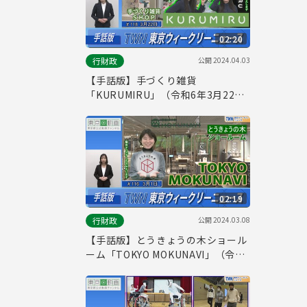
02:20
公開
2024.04.03
行財政
【手話版】手づくり雑貨
「KURUMIRU」（令和6年3月22日
東京ウィークリーニュース
No.118）
02:19
公開
2024.03.08
行財政
【手話版】とうきょうの木ショール
ーム「TOKYO MOKUNAVI」（令和
6年3月1日 東京ウィークリーニュー
ス No.116）