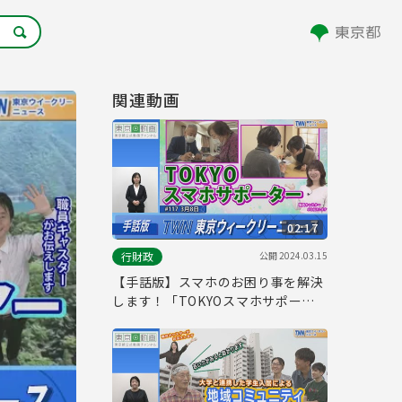
関連動画
02:17
公開
2024.03.15
行財政
【手話版】スマホのお困り事を解決
します！「TOKYOスマホサポータ
ー」（令和6年3月8日 東京ウィーク
リーニュース No.117）