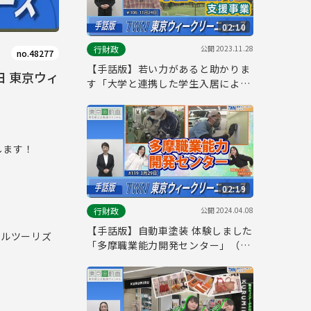
02:10
公開
2023.11.28
行財政
no.48277
【手話版】若い力があると助かりま
 東京ウィ
す「大学と連携した学生入居による
地域コミュニティ支援事業」（令和
5年11月24日 東京ウィークリーニュ
ース No.106）
します！
02:19
公開
2024.04.08
行財政
【手話版】自動車塗装 体験しました
ブルツーリズ
「多摩職業能力開発センター」（令
和6年3月29日 東京ウィークリーニ
ュース No.119）