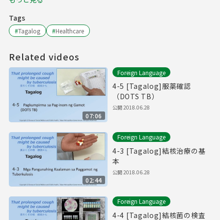
Tags
#
Tagalog
#
Healthcare
Related videos
Foreign Language
4-5 [Tagalog]服薬確認
（DOTS TB）
公開
2018.06.28
07:06
Foreign Language
4-3 [Tagalog]結核治療の基
本
公開
2018.06.28
02:44
Foreign Language
4-4 [Tagalog]結核菌の検査