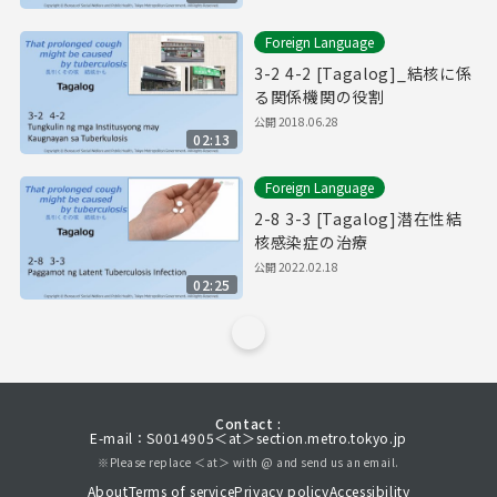
Foreign Language
3-2 4-2 [Tagalog]_結核に係
る関係機関の役割
公開
2018.06.28
02:13
Foreign Language
2-8 3-3 [Tagalog]潜在性結
核感染症の治療
公開
2022.02.18
02:25
Contact :
E-mail：S0014905＜at＞section.metro.tokyo.jp
※Please replace ＜at＞ with @ and send us an email.
About
Terms of service
Privacy policy
Accessibility