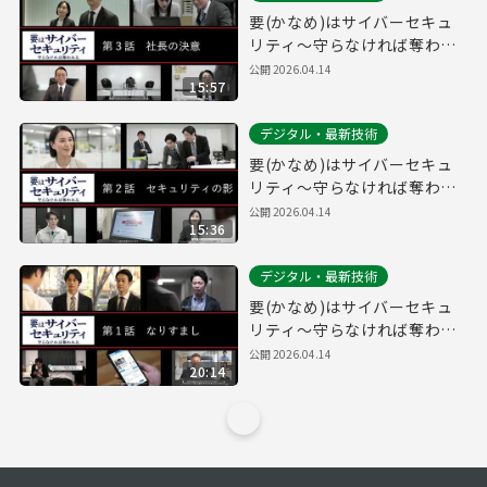
要(かなめ)はサイバーセキュ
リティ～守らなければ奪われ
る～第３話「社長の決意」(経
公開
2026.04.14
15:57
営層向け)
デジタル・最新技術
要(かなめ)はサイバーセキュ
リティ～守らなければ奪われ
る～第２話「セキュリティの
公開
2026.04.14
15:36
影」(システム管理者向け)
デジタル・最新技術
要(かなめ)はサイバーセキュ
リティ～守らなければ奪われ
る～第１話「なりすまし」(一
公開
2026.04.14
20:14
般社員向け)