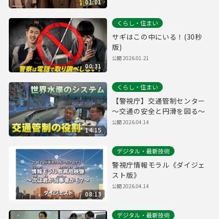
01:01
くらし・住まい
サギはこの中にいる！(30秒
版)
公開
2026.01.21
00:31
くらし・住まい
【警視庁】交通管制センター
～交通の安全と円滑を図る～
公開
2026.04.14
14:15
デジタル・最新技術
警視庁情報モラル《ダイジェ
スト版》
公開
2026.04.14
08:13
デジタル・最新技術