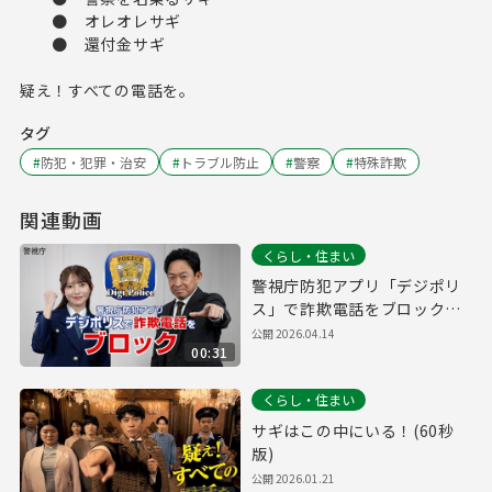
● オレオレサギ
● 還付金サギ
疑え！すべての電話を。
タグ
#
防犯・犯罪・治安
#
トラブル防止
#
警察
#
特殊詐欺
関連動画
くらし・住まい
警視庁防犯アプリ「デジポリ
ス」で詐欺電話をブロック！
（30秒版）
公開
2026.04.14
00:31
くらし・住まい
サギはこの中にいる！(60秒
版)
公開
2026.01.21