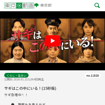
Play
くらし・住まい
no.11820
公開日 2026.01.21
3,064回再生
サギはこの中にいる！(15秒版)
サギ急増中！！
● 警察を名乗るサギ