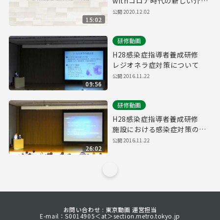
withコロナ時代の新しい介護
【2-③. 質疑応答 職員不足へ
公開
2020.12.02
15:02
の対応】
研修動画
H28感染症指導者養成研修
レジオネラ症対策について
公開
2016.11.22
09:56
研修動画
H28感染症指導者養成研修
施設における感染症対策の取
組事例（成幸ホーム）
公開
2016.11.22
26:02
お問い合わせ : 東京動画 運営担当
E-mail：S0014905＜at＞section.metro.tokyo.jp