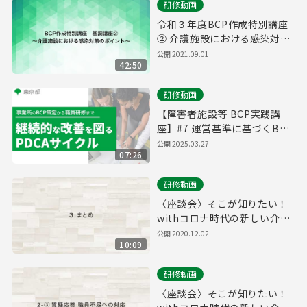
研修動画
令和３年度BCP作成特別講座
② 介護施設における感染対策
のポイント
公開
2021.09.01
42:50
研修動画
【障害者施設等 BCP実践講
座】#7 運営基準に基づくBCP
の取組【東京都】
公開
2025.03.27
07:26
研修動画
〈座談会〉そこが知りたい！
withコロナ時代の新しい介護
【3. まとめ】
公開
2020.12.02
10:09
研修動画
〈座談会〉そこが知りたい！