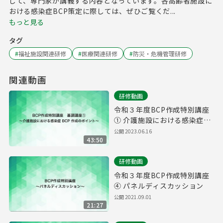
して、専門家が講義する内容となっています。各高齢者施設に
おける感染症BCP策定に際しては、ぜひご覧くだ...
もっと見る
タグ
#
福祉施設関連研修
#
医療関連研修
#
防災・危機管理研修
関連動画
研修動画
令和３年度BCP作成特別講座
① 介護施設における感染症
BCP作成のポイント
公開
2023.06.16
43:50
研修動画
令和３年度BCP作成特別講座
④ パネルディスカッション
公開
2021.09.01
21:27