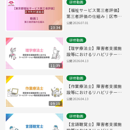
研修動画
【福祉サービス第三者評価】
第三者評価の仕組み｜区市町
村連絡会＃１
公開
2026.07.01
23:34
研修動画
【理学療法士】障害者支援施
設等におけるリハビリテーシ
ョン職員配置促進事業概要説
公開
2026.04.13
11:39
明
研修動画
【作業療法士】障害者支援施
設等におけるリハビリテーシ
ョン職員配置促進事業概要説
公開
2026.04.13
09:10
明
研修動画
【言語聴覚士】障害者支援施