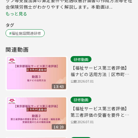
ップ等支援加算の算定要件や処遇改善計画書の作成方法等を社
会保険労務士がわかりやすく解説します。本動画は...
もっと見る
タグ
#
福祉施設関連研修
関連動画
研修動画
【福祉サービス第三者評価】
福ナビの活用方法｜区市町村
連絡会＃３
公開
2026.07.01
13:43
研修動画
【福祉サービス第三者評価】
第三者評価の受審を要件とす
る制度・補助事業｜区市町村
公開
2026.07.01
16:20
連絡会＃２