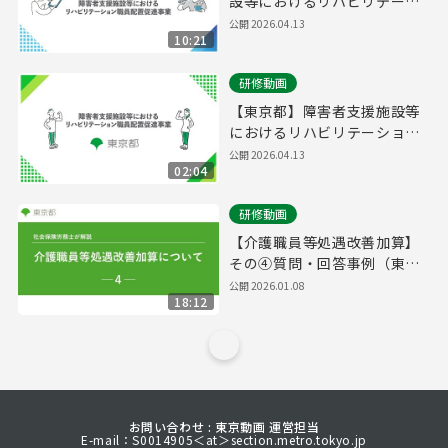
設等におけるリハビリテーシ
ョン職員配置促進事業概要説
公開
2026.04.13
10:21
明
研修動画
【東京都】障害者支援施設等
におけるリハビリテーション
職員配置促進事業概要説明
公開
2026.04.13
02:04
研修動画
【介護職員等処遇改善加算】
その④質問・回答事例（東京
都並びに福祉・介護職員処遇
公開
2026.01.08
18:12
改善コンサルタントが受けた
ご質問）
お問い合わせ : 東京動画 運営担当
E-mail：S0014905＜at＞section.metro.tokyo.jp