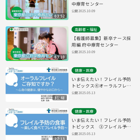
中療育センター
公開
2025.10.09
03:52
高齢者・福祉
【看護師募集】新卒ナース採
用編 府中療育センター
公開
2025.10.09
03:10
健康・医療
いま伝えたい！フレイル予防
トピックス④オーラルフレイ
ルご存知ですか？ ～心身の健
公開
2025.05.13
31:48
康は、健やかなお口から～
健康・医療
いま伝えたい！フレイル予防
トピックス ③フレイル予防
の食事 ～楽しく食べてフレイ
公開
2025.05.13
27:13
ル予防～