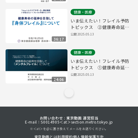
健康・医療
いま伝えたい！フレイル予防
トピックス ②健康寿命延伸
を目指して～身体フレイルに
公開
2025.05.13
36:17
ついて～
健康・医療
いま伝えたい！フレイル予防
トピックス ①健康寿命延伸
を目指して～メンタルフレイ
公開
2025.05.13
24:06
ルについて～
お問い合わせ : 東京動画 運営担当
E-mail：S0014905＜at＞section.metro.tokyo.jp
※＜at＞を@に置き換えてメールをお送りください。
東京動画とは
利用規約
個人情報保護方針