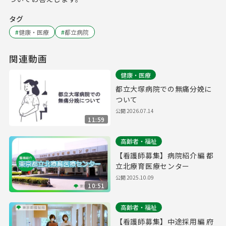
タグ
#
健康・医療
#
都立病院
関連動画
健康・医療
都立大塚病院での無痛分娩に
ついて
公開
2026.07.14
11:59
高齢者・福祉
【看護師募集】病院紹介編 都
立北療育医療センター
公開
2025.10.09
10:51
高齢者・福祉
【看護師募集】中途採用編 府