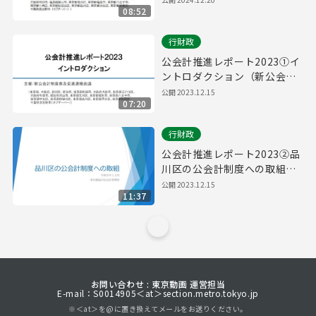
08:52
行財政
公会計推進レポート2023①イ
ントロダクション（新公会計
制度普及促進連絡会議）
公開
2023.12.15
07:20
行財政
公会計推進レポート2023②品
川区の公会計制度への取組
（東京都品川区）
公開
2023.12.15
11:37
お問い合わせ : 東京動画 運営担当
E-mail：S0014905＜at＞section.metro.tokyo.jp
※＜at＞を@に置き換えてメールをお送りください。