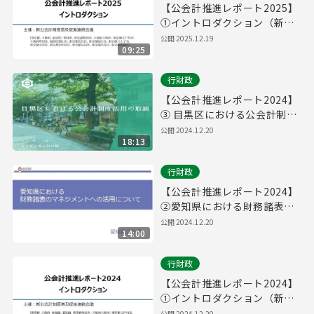
【公会計推進レポート2025】
①イントロダクション（新公
会計制度普及促進連絡会議）
公開
2025.12.19
09:25
行財政
【公会計推進レポート2024】
③ 目黒区における公会計制度
活用の取組
公開
2024.12.20
18:13
行財政
【公会計推進レポート2024】
②愛知県における財務諸表の
マネジメントへの活用につい
公開
2024.12.20
14:00
て
行財政
【公会計推進レポート2024】
①イントロダクション（新公
会計制度普及促進連絡会議）
公開
2024.12.20