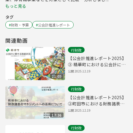
もっと見る
タグ
#
財政・予算
#
公会計推進レポート
関連動画
行財政
【公会計推進レポート2025】
③ 精華町における公会計に関
する取組状況
公開
2025.12.19
21:05
行財政
【公会計推進レポート2025】
②町田市における財務諸表の
マネジメントへの活用につい
公開
2025.12.19
17:36
て
行財政