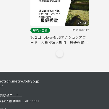
04:25
公開
2026.05.12
環境・自然
第２回Tokyo-NbSアクションアワ
ード 大規模法人部門 最優秀賞取
組紹介（清水建設株式会社）
tion.metro.tokyo.jp
さい。
方針
投稿コーナー
表)
法人番号8000020130001
erved.