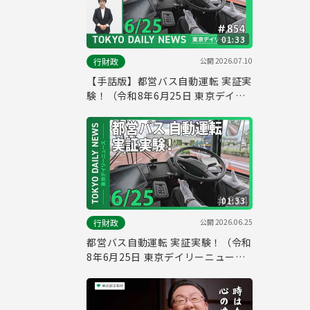
01:33
公開
2026.07.10
行財政
【手話版】都営バス自動運転 実証実
験！（令和8年6月25日 東京デイリ
ーニュース No.854）
01:33
公開
2026.06.25
行財政
都営バス自動運転 実証実験！（令和
8年6月25日 東京デイリーニュース
No.854）