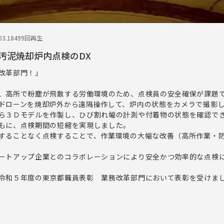
3.18
499回再生
汚泥焼却炉内点検のDX
改革部門！」
、高所で粉塵が飛散する労働環境のため、点検員の安全確保が課題
ローンを焼却炉外から遠隔操作して、炉内の状態をカメラで撮影
ら３Ｄモデルを作製し、ひび割れ幅の計測や付着物の状態を確認で
もに、点検期間の短縮を実現しました。
ることなく点検することで、作業環境の大幅な改善（高所作業・
ートアップ企業とのコラボレーションにより安全かつ効率的な点検
令和５年度の東京都職員表彰 業務改革部門において表彰を受けま