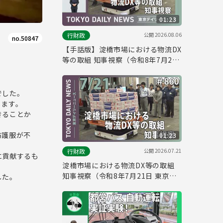
01:23
公開
2026.08.06
行財政
no.50847
【手話版】淀橋市場における物流DX
等の取組 知事視察（令和8年7月21
日 東京デイリーニュース No.860）
でした。
します。
きることか
防護服が不
01:23
公開
2026.07.21
行財政
に貢献するも
淀橋市場における物流DX等の取組
知事視察（令和8年7月21日 東京デ
した。
イリーニュース No.860）