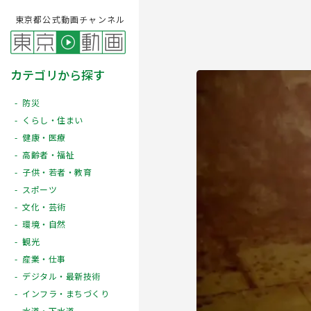
東京都公式動画チャンネル
カテゴリから探す
防災
くらし・住まい
健康・医療
高齢者・福祉
子供・若者・教育
スポーツ
文化・芸術
Play
環境・自然
観光
産業・仕事
デジタル・最新技術
インフラ・まちづくり
水道・下水道