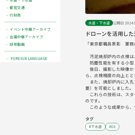
都営交通
行財政
水道・下水道
公開日 2024.0
イベント中継アーカイブ
ドローンを活用した
会議中継アーカイブ
「東京都職員表彰 業務
研修動画
汚泥焼却炉内の点検は
FOREIGN LANGUAGE
防塵性能を有する小型ド
後日、撮影した映像か
ら、点検精度の向上とと
また、焼却炉内に入孔す
要）を可能としました。
これらの技術は、スタ
のです。
このような成果から、
タグ
#
下水道
#
DX