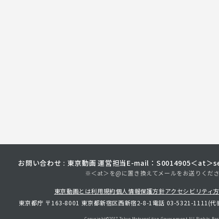
お問い合わせ : 東京動画 運営担当
E-mail：S0014905＜at＞sec
※＜at＞を@に置き換えてメールをお送りくだ
東京動画とは
利用規約
個人情報保護方針
アクセシビリティ
東京都庁 〒163-8001 東京都新宿区西新宿2-8-1
電話 03-5321-1111(代
Copyright©︎2017 Tokyo Metropolitan
Government.All Rights Res