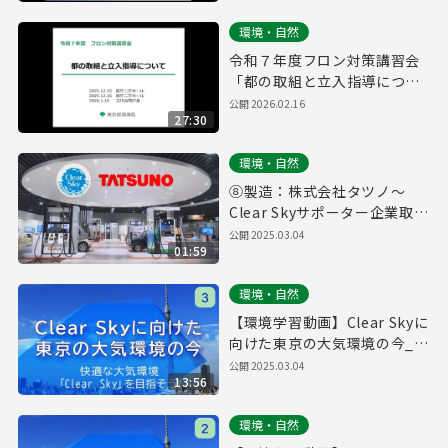
環境・自然
令和７年度フロン対策講習会
「都の取組と立入指導につい
て」
公開
2026.02.16
27:30
環境・自然
⑧製造：株式会社タツノ～
Clear Skyサポーター企業取組
紹介～
公開
2025.03.04
01:59
環境・自然
【環境学習動画】Clear Skyに
向けた東京の大気環境の今_③
快適な大気環境「Clear Sky」
公開
2025.03.04
13:56
を目指そう！
環境・自然