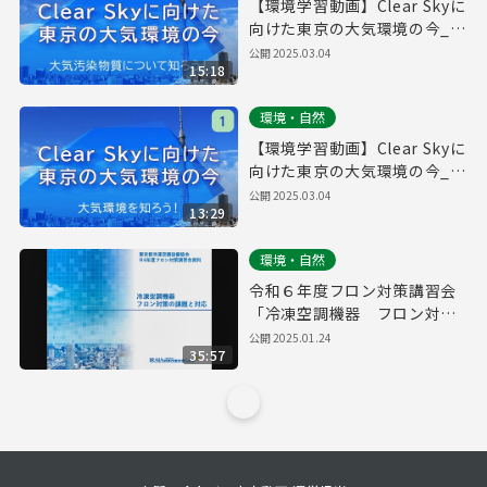
【環境学習動画】Clear Skyに
向けた東京の大気環境の今_②
大気汚染物質について知ろ
公開
2025.03.04
15:18
う！
環境・自然
【環境学習動画】Clear Skyに
向けた東京の大気環境の今_①
大気環境を知ろう！
公開
2025.03.04
13:29
環境・自然
令和６年度フロン対策講習会
「冷凍空調機器 フロン対策
の課題と対応」
公開
2025.01.24
35:57