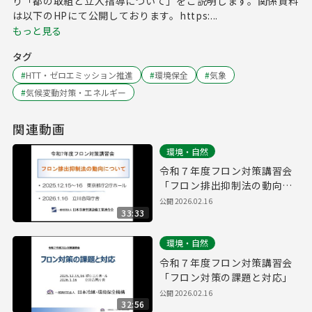
り「都の取組と立入指導について」をご説明します。関係資料
は以下のHPにて公開しております。https:...
もっと見る
タグ
#
HTT・ゼロエミッション推進
#
環境保全
#
気象
#
気候変動対策・エネルギー
関連動画
環境・自然
令和７年度フロン対策講習会
「フロン排出抑制法の動向に
ついて」
公開
2026.02.16
33:33
環境・自然
令和７年度フロン対策講習会
「フロン対策の課題と対応」
公開
2026.02.16
32:56