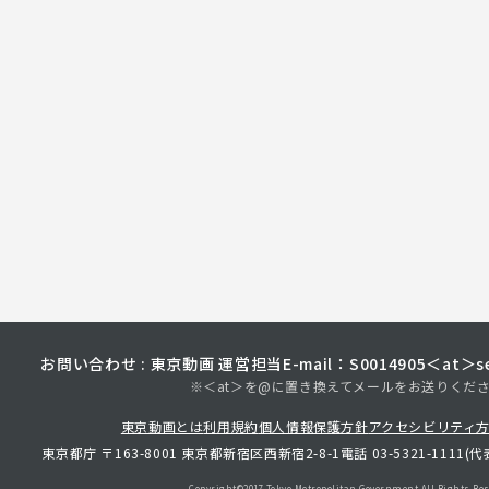
お問い合わせ : 東京動画 運営担当
E-mail：S0014905＜at＞sec
※＜at＞を@に置き換えてメールをお送りくだ
東京動画とは
利用規約
個人情報保護方針
アクセシビリティ
東京都庁 〒163-8001 東京都新宿区西新宿2-8-1
電話 03-5321-1111(代
Copyright©︎2017 Tokyo Metropolitan
Government.All Rights Res