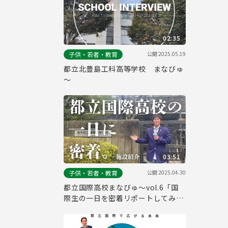
02:35
公開
2025.05.19
子供・若者・教育
都立北豊島工科高等学校 まなびゅ
～
03:51
公開
2025.04.30
子供・若者・教育
都立国際高校まなびゅ～vol.6「国
際生の一日を密着リポートしてみ
た！」