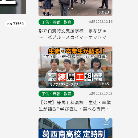
03:23
公開
2025.12.16
子供・若者・教育
no.73560
都立白鷺特別支援学校 まなびゅ
～ ≪ブルースカイマーケットでの
取り組み≫
03:45
公開
2025.10.29
子供・若者・教育
【公式】練馬工科高校 生徒・卒業
生が語る“ 学び直し・選べる専門・
つながり・挑戦”