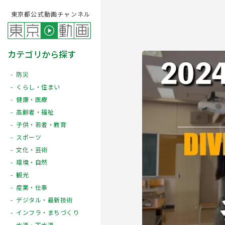
東京都公式動画チャンネル
カテゴリから探す
防災
くらし・住まい
健康・医療
高齢者・福祉
子供・若者・教育
スポーツ
文化・芸術
Play
環境・自然
観光
産業・仕事
デジタル・最新技術
インフラ・まちづくり
水道・下水道