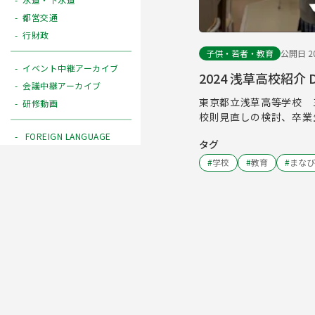
都営交通
行財政
子供・若者・教育
公開日 20
イベント中継アーカイブ
2024 浅草高校紹介 DI
会議中継アーカイブ
東京都立浅草高等学校 
研修動画
校則見直しの検討、卒業
FOREIGN LANGUAGE
タグ
#
学校
#
教育
#
まなび