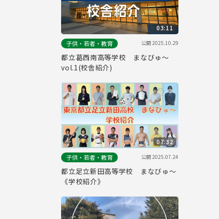
03:11
公開
2025.10.29
子供・若者・教育
都立葛西南高等学校 まなびゅ～
vol.1(校舎紹介)
07:32
公開
2025.07.24
子供・若者・教育
都立足立新田高等学校 まなびゅ～
《学校紹介》