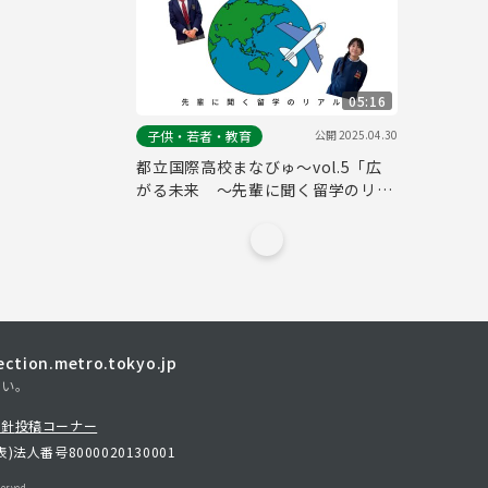
05:16
公開
2025.04.30
子供・若者・教育
都立国際高校まなびゅ～vol.5「広
がる未来 〜先輩に聞く留学のリア
ル〜」
tion.metro.tokyo.jp
さい。
方針
投稿コーナー
表)
法人番号8000020130001
erved.