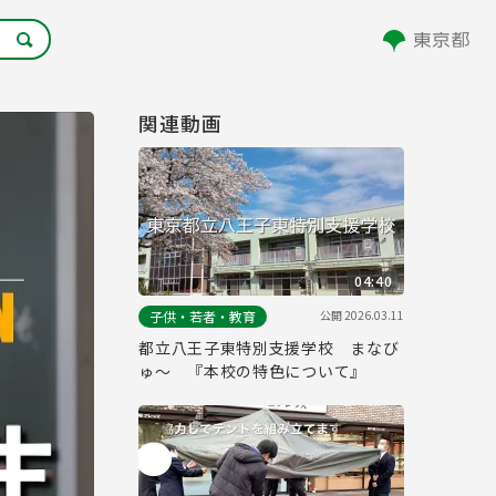
関連動画
04:40
公開
2026.03.11
子供・若者・教育
都立八王子東特別支援学校 まなび
ゅ～ 『本校の特色について』