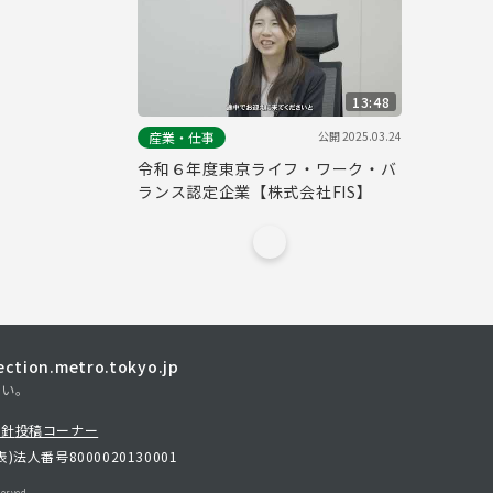
13:48
公開
2025.03.24
産業・仕事
令和６年度東京ライフ・ワーク・バ
ランス認定企業【株式会社FIS】
tion.metro.tokyo.jp
さい。
方針
投稿コーナー
表)
法人番号8000020130001
erved.