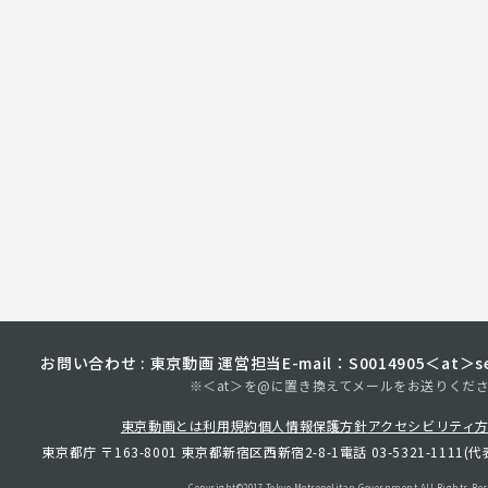
お問い合わせ : 東京動画 運営担当
E-mail：S0014905＜at＞sec
※＜at＞を@に置き換えてメールをお送りくだ
東京動画とは
利用規約
個人情報保護方針
アクセシビリティ
東京都庁 〒163-8001 東京都新宿区西新宿2-8-1
電話 03-5321-1111(代
Copyright©︎2017 Tokyo Metropolitan
Government.All Rights Res