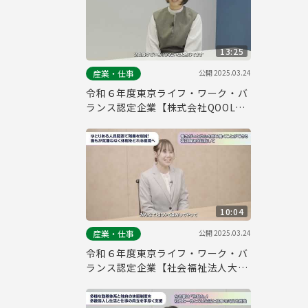
13:25
公開
2025.03.24
産業・仕事
令和６年度東京ライフ・ワーク・バ
ランス認定企業【株式会社QOOLキ
ャリア】
10:04
公開
2025.03.24
産業・仕事
令和６年度東京ライフ・ワーク・バ
ランス認定企業【社会福祉法人大三
島育徳会】