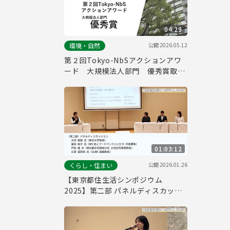
04:29
公開
2026.05.12
環境・自然
第２回Tokyo-NbSアクションアワ
ード 大規模法人部門 優秀賞取組
紹介（三菱地所レジデンス株式会
社）
01:03:12
公開
2026.01.26
くらし・住まい
【東京都住生活シンポジウム
2025】第二部 パネルディスカッシ
ョン