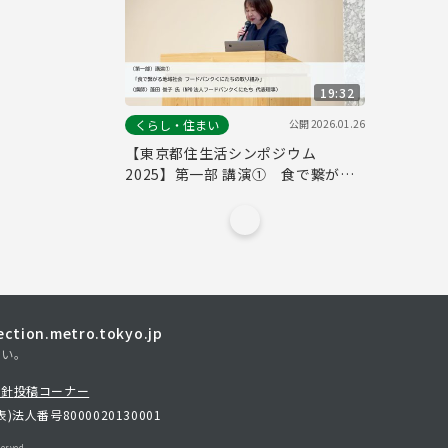
ェクト～ 戸松 健 氏（東京都住宅
供給公社）
19:32
公開
2026.01.26
くらし・住まい
【東京都住生活シンポジウム
2025】第一部 講演① 食で繋がる
地域社会 フードバンクくにたちの取
り組み 蓬田 俊子 氏（NPO法人フ
ードバンクくにたち）
tion.metro.tokyo.jp
さい。
方針
投稿コーナー
表)
法人番号8000020130001
erved.