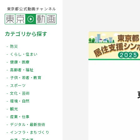
東京都公式動画チャンネル
カテゴリから探す
防災
くらし・住まい
健康・医療
高齢者・福祉
子供・若者・教育
スポーツ
文化・芸術
Play
環境・自然
観光
産業・仕事
デジタル・最新技術
インフラ・まちづくり
水道・下水道