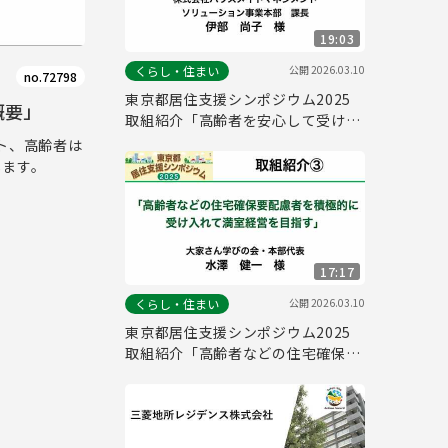
19:03
公開
2026.03.10
くらし・住まい
no.72798
東京都居住支援シンポジウム2025
概要」
取組紹介「高齢者を安心して受け入
れる知識と支援策」
ント、高齢者は
します。
17:17
公開
2026.03.10
くらし・住まい
東京都居住支援シンポジウム2025
取組紹介「高齢者などの住宅確保要
配慮者を積極的に受け入れて満室経
営を目指す」