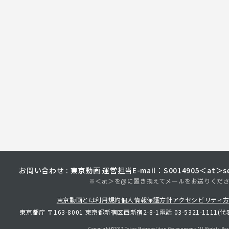
お問い合わせ : 東京動画 運営担当
E-mail：S0014905＜at＞sec
※＜at＞を@に置き換えてメールをお送りくだ
東京動画とは
利用規約
個人情報保護方針
アクセシビリティ
東京都庁 〒163-8001 東京都新宿区西新宿2-8-1
電話 03-5321-1111(代
Copyright©︎2017 Tokyo Metropolitan
Government.All Rights Res