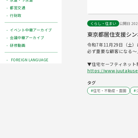
都営交通
行財政
くらし・住まい
公開日 2026
イベント中継アーカイブ
東京都居住支援シン
会議中継アーカイブ
令和7年11月29日（土
研修動画
必ず重要な顧客になる～
FOREIGN LANGUAGE
▼住宅セーフティネット
https://www.juutakuse
タグ
#
住宅・不動産・霊園
#