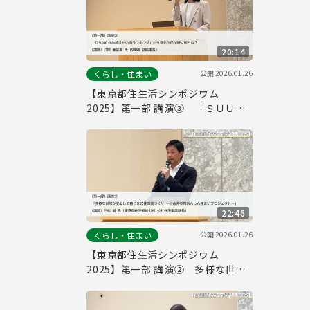
20:14
公開
2026.01.26
くらし・住まい
【東京都住生活シンポジウム
2025】第一部 講演③ 「ＳＵＵＭ
Ｏ住み続けたい街ランキング」から
見る住民が輝く街とは？ 江原 亜弥
美 氏（ＳＵＵＭＯ）
22:46
公開
2026.01.26
くらし・住まい
【東京都住生活シンポジウム
2025】第一部 講演② 多様な世帯
が安心して暮らせる住環境づくり
～小金井本町あんしん住まいプロジ