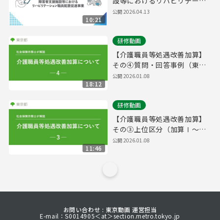
設等におけるリハビリテーシ
ョン職員配置促進事業概要説
公開
2026.04.13
10:21
明
研修動画
【介護職員等処遇改善加算】
その④質問・回答事例（東京
都並びに福祉・介護職員処遇
公開
2026.01.08
18:12
改善コンサルタントが受けた
ご質問）
研修動画
【介護職員等処遇改善加算】
その③上位区分（加算Ⅰ～
Ⅲ）に必要な算定要件
公開
2026.01.08
11:46
お問い合わせ : 東京動画 運営担当
E-mail：S0014905＜at＞section.metro.tokyo.jp