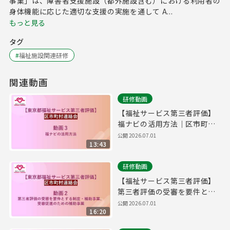
事業」は、障害者支援施設（都外施設含む）における利用者の
身体機能に応じた適切な支援の実施を通して A...
もっと見る
タグ
#
福祉施設関連研修
関連動画
研修動画
【福祉サービス第三者評価】
福ナビの活用方法｜区市町村
連絡会＃３
公開
2026.07.01
13:43
研修動画
【福祉サービス第三者評価】
第三者評価の受審を要件とす
る制度・補助事業｜区市町村
公開
2026.07.01
16:20
連絡会＃２