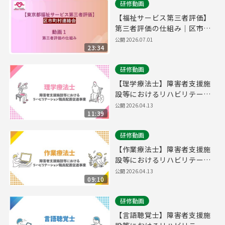
研修動画
【福祉サービス第三者評価】
第三者評価の仕組み｜区市町
村連絡会＃１
公開
2026.07.01
23:34
研修動画
【理学療法士】障害者支援施
設等におけるリハビリテーシ
ョン職員配置促進事業概要説
公開
2026.04.13
11:39
明
研修動画
【作業療法士】障害者支援施
設等におけるリハビリテーシ
ョン職員配置促進事業概要説
公開
2026.04.13
09:10
明
研修動画
【言語聴覚士】障害者支援施