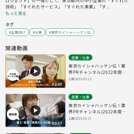
ロジェクト」の一環として、東京都内の中小企業の「すぐれた
技術」「すぐれたサービス」「すぐれた事業」「す...
もっと見る
タグ
#
企業向け
#
仕事
#
東京カイシャハッケン伝
関連動画
産業・仕事
東京カイシャハッケン伝！業
界PRチャンネル(2022年度
Vol.2) #04 「その他サービス
公開
2023.02.13
02:59
業」
産業・仕事
東京カイシャハッケン伝！業
界PRチャンネル(2022年度
Vol.2) #03 「建設業・不動産
公開
2023.02.13
02:57
業」