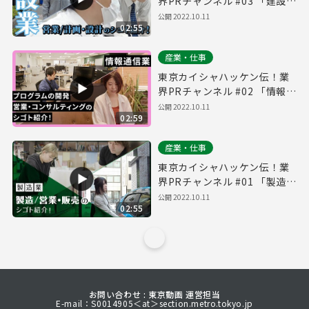
界PRチャンネル #03 「建設
業・不動産業」
公開
2022.10.11
02:55
産業・仕事
東京カイシャハッケン伝！業
界PRチャンネル #02 「情報通
信業」
公開
2022.10.11
02:59
産業・仕事
東京カイシャハッケン伝！業
界PRチャンネル #01 「製造
業」
公開
2022.10.11
02:55
お問い合わせ : 東京動画 運営担当
E-mail：S0014905＜at＞section.metro.tokyo.jp