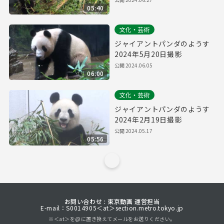
05:40
文化・芸術
ジャイアントパンダのようす
2024年5月20日撮影
公開
2024.06.05
06:00
文化・芸術
ジャイアントパンダのようす
2024年2月19日撮影
公開
2024.05.17
05:56
お問い合わせ : 東京動画 運営担当
E-mail：S0014905＜at＞section.metro.tokyo.jp
※＜at＞を@に置き換えてメールをお送りください。