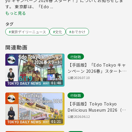
yo キャンペーン 2026春 スタート！」についてお知らせしま
す。 東京都は、「Edo ...
もっと見る
タグ
#
東京デイリーニュース
#
文化
#
おでかけ
関連動画
行財政
【手話版】「Edo Tokyo キャ
ンペーン 2026春」スタート！
（令和8年6月17日 東京デイリ
公開
2026.07.10
01:48
ーニュース No.852）
行財政
【手話版】Tokyo Tokyo
Delicious Museum 2026（令
和8年5月26日 東京デイリーニ
公開
2026.06.12
01:21
ュース No.844）