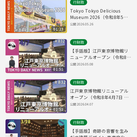
行財政
Tokyo Tokyo Delicious
Museum 2026（令和8年5月
26日 東京デイリーニュース
公開
2026.05.26
01:23
No.844）
行財政
【手話版】江戸東京博物館リ
ニューアルオープン（令和8年
4月7日 東京デイリーニュース
公開
2026.05.08
01:51
No.832）
行財政
江戸東京博物館リニューアル
オープン（令和8年4月7日 東
京デイリーニュース No.832）
公開
2026.04.07
01:51
行財政
【手話版】奇跡の音響を生み