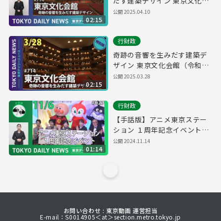
だす建築デザイン 東京文化会
館（令和7年3月28日 東京デイ
公開
2025.04.10
02:15
リーニュース特別版）
行財政
奇跡の音響を生みだす建築デ
ザイン 東京文化会館（令和7
年3月28日 東京デイリーニュ
公開
2025.03.28
02:15
ース特別版）
行財政
【手話版】アニメ東京ステー
ション １周年記念イベント
（令和6年11月6日 東京デイリ
公開
2024.11.14
01:14
ーニュース No.629）
お問い合わせ : 東京動画 運営担当
E-mail：S0014905＜at＞section.metro.tokyo.jp