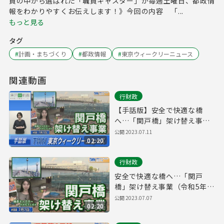
員の中から選ばれた「職員キャスター」が毎週土曜日、都政情
報をわかりやすくお伝えします！》今回の内容 「...
もっと見る
タグ
#
計画・まちづくり
#
都政情報
#
東京ウィークリーニュース
関連動画
行財政
【手話版】安全で快適な橋
へ…「関戸橋」架け替え事業
（令和5年7月7日 東京ウィー
公開
2023.07.11
02:20
クリーニュース No.88）
行財政
安全で快適な橋へ…「関戸
橋」架け替え事業（令和5年7
月7日 東京ウィークリーニュ
公開
2023.07.07
02:20
ース No.88）