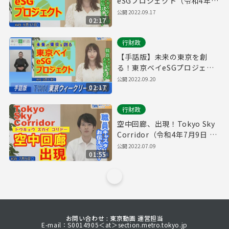
eSGプロジェクト（令和4年9
月17日 東京ウィークリーニュ
公開
2022.09.17
02:17
ース No.49）
行財政
【手話版】未来の東京を創
る！東京ベイeSGプロジェク
ト（令和4年9月17日 東京ウィ
公開
2022.09.20
02:17
ークリーニュース No.49）
行財政
空中回廊、出現！Tokyo Sky
Corridor（令和4年7月9日 東
京ウィークリーニュース
公開
2022.07.09
01:55
No.39）
お問い合わせ : 東京動画 運営担当
E-mail：S0014905＜at＞section.metro.tokyo.jp