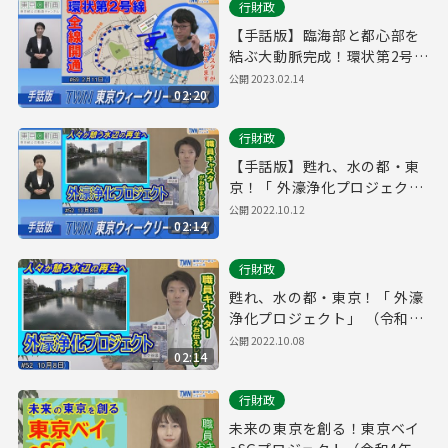
行財政
【手話版】臨海部と都心部を
結ぶ大動脈完成！環状第2号線
全線開通（令和5年2月11日 東
公開
2023.02.14
02:20
京ウィークリーニュース
No.69）
行財政
【手話版】甦れ、水の都・東
京！「 外濠浄化プロジェク
ト」 （令和4年10月8日 東京
公開
2022.10.12
02:14
ウィークリーニュース
No.52）
行財政
甦れ、水の都・東京！「 外濠
浄化プロジェクト」 （令和4
年10月8日 東京ウィークリー
公開
2022.10.08
02:14
ニュース No.52）
行財政
未来の東京を創る！東京ベイ