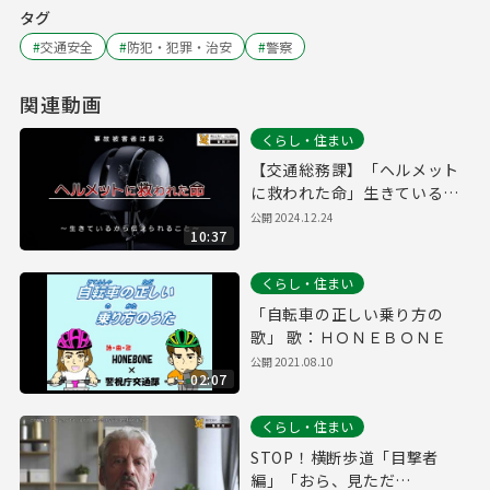
タグ
#
交通安全
#
防犯・犯罪・治安
#
警察
関連動画
くらし・住まい
【交通総務課】「ヘルメット
に救われた命」生きているか
ら伝えられるメッセージ
公開
2024.12.24
10:37
くらし・住まい
「自転車の正しい乗り方の
歌」 歌：ＨＯＮＥＢＯＮＥ
公開
2021.08.10
02:07
くらし・住まい
STOP！横断歩道「目撃者
編」「おら、見ただ