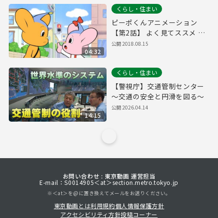
くらし・住まい
ピーポくんアニメーション
【第2話】 よく見てススメ 青
信号！の巻
公開
2018.08.15
04:32
くらし・住まい
【警視庁】交通管制センター
～交通の安全と円滑を図る～
公開
2026.04.14
14:15
お問い合わせ : 東京動画 運営担当
E-mail：S0014905＜at＞section.metro.tokyo.jp
※＜at＞を@に置き換えてメールをお送りください。
東京動画とは
利用規約
個人情報保護方針
アクセシビリティ方針
投稿コーナー