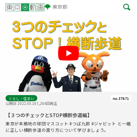
Play
くらし・住まい
no.37671
公開日 2022.05.16
7,284回再生
【３つのチェックとSTOP横断歩道編】
東京が本拠地の球団マスコット #つば九郎 #ジャビット と一緒
に正しい横断歩道の渡り方について学びましょう。