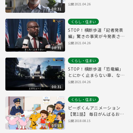
よ・・・」男性が恐怖の体験
公開
2021.04.26
00:31
を語ってくれます・・・。安
心と安全を！
くらし・住まい
STOP！横断歩道「記者発表
編」驚きの事実が今発表され
る・・・。「東京怖い」なん
公開
2021.04.26
00:31
て言わせない！
くらし・住まい
STOP！横断歩道「恐竜編」
とにかく止まらない車、なぜ
なら・・・。あなたは止まれ
公開
2021.04.26
00:31
ないなんてことありませんよ
ね？
くらし・住まい
ピーポくんアニメーション
【第1話】 毎日がんばるおま
わりさん！の巻
公開
2018.08.15
05:55