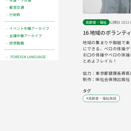
都営交通
行財政
高齢者・福祉
公開日 2022.0
イベント中継アーカイブ
16 地域のボラン
会議中継アーカイブ
地域の集まりや取組で楽
研修動画
にできる、ベロの体操ゲ
お口の体操やベロの体操
FOREIGN LANGUAGE
とめよフレイル！
協力：東京都健康長寿医
制作：㈱社会保険出版社
タグ
#
高齢者・福祉施設