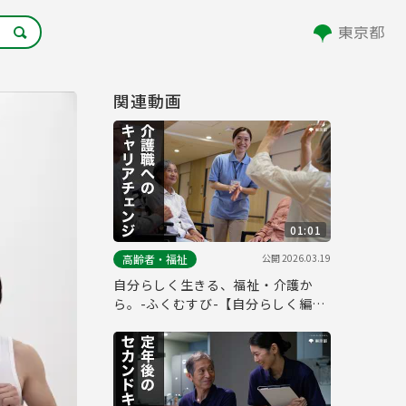
関連動画
01:01
公開
2026.03.19
高齢者・福祉
自分らしく生きる、福祉・介護か
ら。-ふくむすび-【自分らしく編_
フルver.】