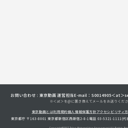
お問い合わせ : 東京動画 運営担当
E-mail：S0014905＜at＞sec
※＜at＞を@に置き換えてメールをお送りくだ
東京動画とは
利用規約
個人情報保護方針
アクセシビリティ
東京都庁 〒163-8001 東京都新宿区西新宿2-8-1
電話 03-5321-1111(代
Copyright©︎2017 Tokyo Metropolitan
Government.All Rights Res