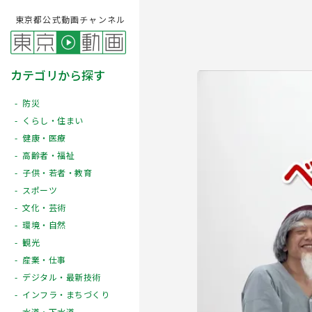
東京都公式動画チャンネル
カテゴリから探す
防災
くらし・住まい
健康・医療
高齢者・福祉
子供・若者・教育
スポーツ
文化・芸術
Play
環境・自然
観光
産業・仕事
デジタル・最新技術
インフラ・まちづくり
水道・下水道