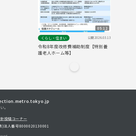
05:12
公開
2026.03.13
くらし・住まい
令和8年度改修費補助制度【特別養
護老人ホーム等】
tion.metro.tokyo.jp
さい。
方針
投稿コーナー
表)
法人番号8000020130001
erved.