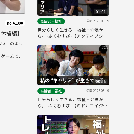
01:01
公開
2026.03.19
高齢者・福祉
no.42300
自分らしく生きる、福祉・介護か
こ体操編】
ら。-ふくむすび-【アクティブシニ
ア編_フルver.】
ほい」のよう
くゲームで、
00:31
公開
2026.03.19
高齢者・福祉
自分らしく生きる、福祉・介護か
ら。-ふくむすび-【ミドルエイジ編
_30秒ver.】