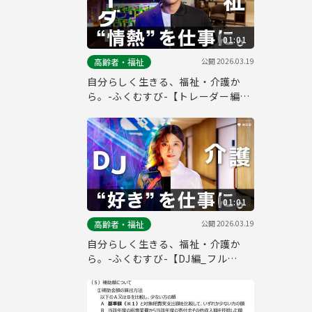
01:01
公開
2026.03.19
高齢者・福祉
自分らしく生きる、福祉・介護か
ら。-ふくむすび-【トレーダー編_
フルver.】
01:01
公開
2026.03.19
高齢者・福祉
自分らしく生きる、福祉・介護か
ら。-ふくむすび-【DJ編_フル
ver.】