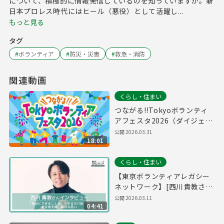
について、積極的に情報発信しているのを知っていますか。新
日本プロレス時代にはヒール（悪役）として活躍し...
もっと見る
タグ
#
ボランティア
#
防災・災害
#
救急・消防
関連動画
くらし・住まい
つながる!!Tokyoボランティ
アフェスタ2026（ダイジェス
ト版）
公開
2026.03.31
18:01
くらし・住まい
【東京ボランティアレガシー
ネットワーク】[西川貴教さ
ん]「自分にできることを、で
公開
2026.03.11
04:41
きるだけ長く」 被災地支援、
続ける思い