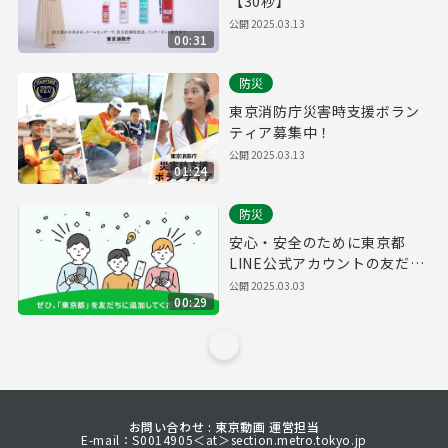
【30秒】
公開
2025.03.13
00:31
防災
東京消防庁災害時支援ボラン
ティア募集中！
公開
2025.03.13
01:24
防災
安心・安全のために東京都
LINE公式アカウントの友だち
追加をお願いします！
公開
2025.03.03
00:29
お問い合わせ : 東京動画 運営担当
E-mail：S0014905＜at＞section.metro.tokyo.jp