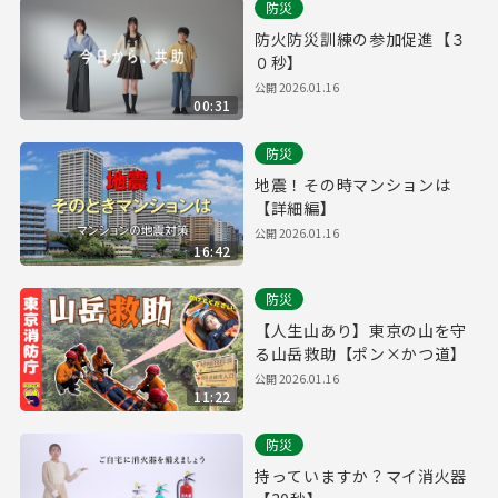
防災
防火防災訓練の参加促進【３
０秒】
公開
2026.01.16
00:31
防災
地震！その時マンションは
【詳細編】
公開
2026.01.16
16:42
防災
【人生山あり】東京の山を守
る山岳救助【ポン×かつ道】
公開
2026.01.16
11:22
防災
持っていますか？マイ消火器