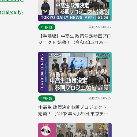
cial/daily-
01:26
公開
2026.06.12
行財政
【手話版】中高生 政策決定参画プロ
ジェクト 始動！（令和8年5月29日
東京デイリーニュース No.845）
01:28
公開
2026.05.29
行財政
中高生 政策決定参画プロジェクト
始動！（令和8年5月29日 東京デイ
リーニュース No.845）