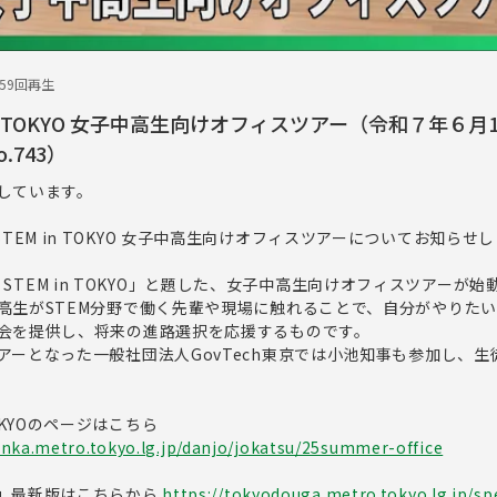
659回再生
TEM in TOKYO 女子中高生向けオフィスツアー（令和７年６月
.743）
しています。
Meet STEM in TOKYO 女子中高生向けオフィスツアーについてお知らせ
eet STEM in TOKYO」と題した、女子中高生向けオフィスツアーが
高生がSTEM分野で働く先輩や現場に触れることで、自分がやりた
会を提供し、将来の進路選択を応援するものです。
アーとなった一般社団法人GovTech東京では小池知事も参加し、生
n TOKYOのページはこちら
nka.metro.tokyo.lg.jp/danjo/jokatsu/25summer-office
」最新版はこちらから
https://tokyodouga.metro.tokyo.lg.jp/spe