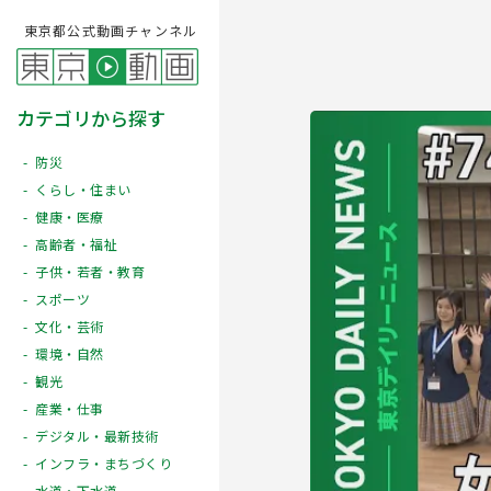
東京都公式動画チャンネル
カテゴリから探す
防災
くらし・住まい
健康・医療
高齢者・福祉
子供・若者・教育
スポーツ
文化・芸術
Play
環境・自然
観光
産業・仕事
デジタル・最新技術
インフラ・まちづくり
水道・下水道