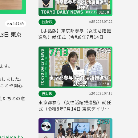
01:50
公開
2026.07.22
行財政
no.14249
【手話版】東京都参与（女性活躍推
13日 東京
進監）就任式（令和8年7月14日 東
京デイリーニュース No.858）
します。
始動しました。
01:50
いことや関心
公開
2026.07.13
行財政
徒たちとの意
東京都参与（女性活躍推進監）就任
式（令和8年7月14日 東京デイリー
ニュース No.858）
cial/daily-