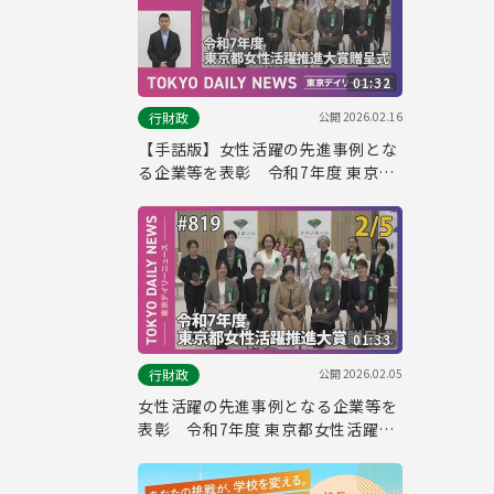
01:32
公開
2026.02.16
行財政
【手話版】女性活躍の先進事例とな
る企業等を表彰 令和7年度 東京都
女性活躍推進大賞 贈呈式（令和8年
2月5日 東京デイリーニュース
No.819）
01:33
公開
2026.02.05
行財政
女性活躍の先進事例となる企業等を
表彰 令和7年度 東京都女性活躍推
進大賞 贈呈式（令和8年2月5日 東京
デイリーニュース No.819）