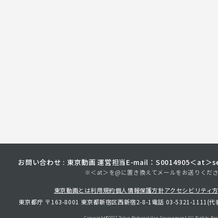
お問い合わせ : 東京動画 運営担当
E-mail：S0014905＜at＞sec
※＜at＞を@に置き換えてメールをお送りくだ
東京動画とは
利用規約
個人情報保護方針
アクセシビリティ
東京都庁 〒163-8001 東京都新宿区西新宿2-8-1
電話 03-5321-1111(代
Copyright©︎2017 Tokyo Metropolitan
Government.All Rights Res