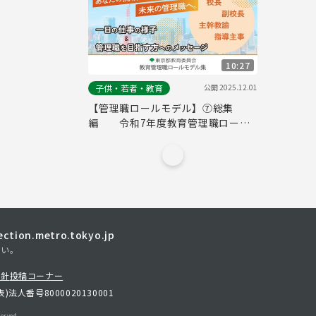
10:27
公開
2025.12.01
子供・若者・教育
【管理職ロールモデル】⑦総集
編 令和7年度教育管理職ロール
モデル紹介動画
tion.metro.tokyo.jp
さい。
方針
投稿コーナー
表)
法人番号8000020130001
erved.