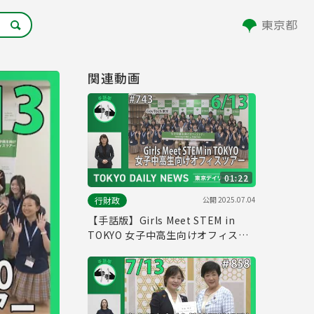
関連動画
01:22
公開
2025.07.04
行財政
【手話版】Girls Meet STEM in
TOKYO 女子中高生向けオフィスツ
アー（令和７年６月13日 東京デイ
リーニュース No.743）