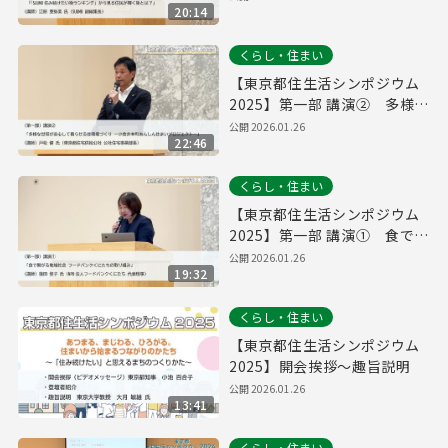
20:14
ング」から見る住民が輝く街
とは？ 江原 亜弥美 氏（ＳＵ
くらし・住まい
ＵＭＯ）
【東京都住生活シンポジウム
2025】第一部 講演② 多様な
世帯が安心して暮らせる住環
公開
2026.01.26
22:46
境づくり ～小金井本町あん
しん住まいプロジェクト～
くらし・住まい
戸松 健 氏（東京都住宅供給公
社）
【東京都住生活シンポジウム
2025】第一部 講演① 食で繋
がる地域社会 フードバンクく
公開
2026.01.26
19:32
にたちの取り組み 蓬田 俊子
氏（NPO法人フードバンクく
くらし・住まい
にたち）
【東京都住生活シンポジウム
2025】開会挨拶～趣旨説明
公開
2026.01.26
13:41
くらし・住まい