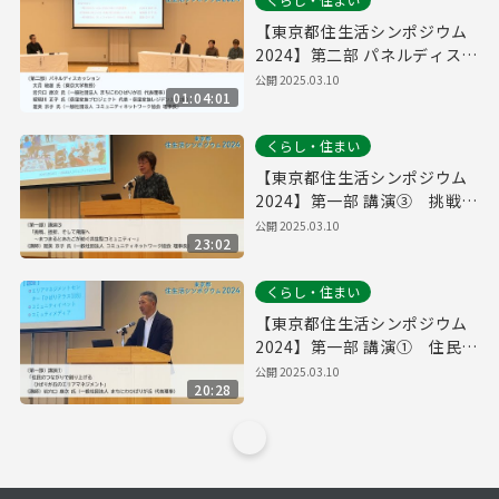
【東京都住生活シンポジウム
2024】第二部 パネルディスカ
ッション
公開
2025.03.10
01:04:01
くらし・住まい
【東京都住生活シンポジウム
2024】第一部 講演③ 挑戦、
挫折、そして飛躍へ ～まつま
公開
2025.03.10
23:02
るとあたごが紡ぐ共生型コミ
ュニティ～ 渥美 京子 氏（一
くらし・住まい
般社団法人コミュニティネッ
トワーク協会 ）
【東京都住生活シンポジウム
2024】第一部 講演① 住民の
つながりで創り上げる ひばり
公開
2025.03.10
20:28
が丘のエリアマネジメント
岩穴口 康次 氏（一般社団法人
まちにわひばりが丘 ）