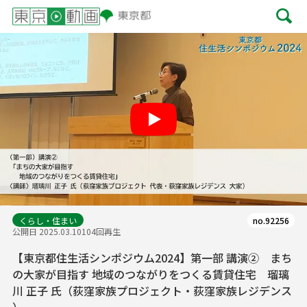
Play
くらし・住まい
no.92256
公開日 2025.03.10
104回再生
【東京都住生活シンポジウム2024】第一部 講演② まち
の大家が目指す 地域のつながりをつくる賃貸住宅 瑠璃
川 正子 氏（荻窪家族プロジェクト・荻窪家族レジデンス