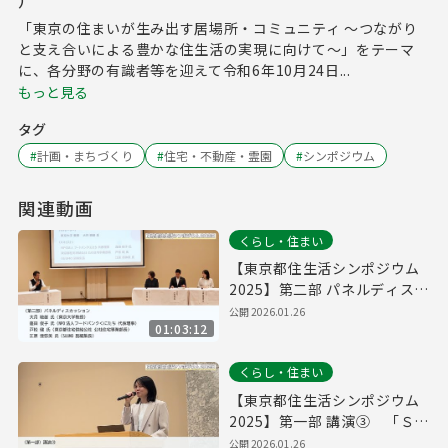
）
「東京の住まいが生み出す居場所・コミュニティ ～つながり
と支え合いによる豊かな住生活の実現に向けて～」をテーマ
に、各分野の有識者等を迎えて令和6年10月24日...
もっと見る
タグ
#
計画・まちづくり
#
住宅・不動産・霊園
#
シンポジウム
関連動画
くらし・住まい
【東京都住生活シンポジウム
2025】第二部 パネルディスカ
ッション
公開
2026.01.26
01:03:12
くらし・住まい
【東京都住生活シンポジウム
2025】第一部 講演③ 「ＳＵ
ＵＭＯ住み続けたい街ランキ
公開
2026.01.26