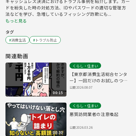
キャッシュレス決済におけるトラブル事例を紹介します。カー
ドを紛失した時の対処方法、IDやパスワードの適切な管理方
法などを学び、急増しているフィッシング詐欺にも...
もっと見る
タグ
#
消費生活
#
トラブル防止
関連動画
くらし・住まい
【東京都消費生活総合センタ
ー】一回だけのお試しのつも
りだったのに…定期購入編
公開
2026.08.07
00:15
くらし・住まい
悪質訪問業者の注意喚起
公開
2026.03.26
00:30