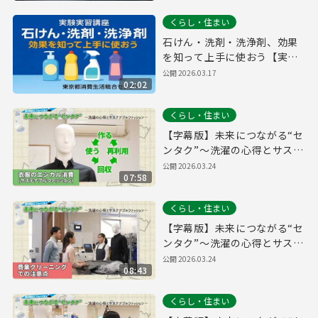
くらし・住まい
石けん・洗剤・洗浄剤、効果
を知って上手に使おう【実験
実習講座より】
公開
2026.03.17
02:02
くらし・住まい
【字幕版】未来につながる“セ
ンタク”～洗濯の心得とサステ
ナブルファッション～【衣類
公開
2026.03.24
07:58
のエシカル消費（サステナブ
ルファッション）編】
くらし・住まい
【字幕版】未来につながる“セ
ンタク”～洗濯の心得とサステ
ナブルファッション～【商業
公開
2026.03.24
08:43
クリーニングでの注意点編】
くらし・住まい