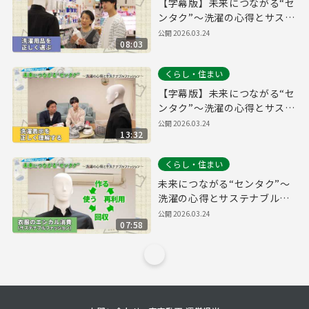
【字幕版】未来につながる“セ
ンタク”～洗濯の心得とサステ
ナブルファッション～【洗濯
公開
2026.03.24
08:03
用品を正しく選ぶ編】
くらし・住まい
【字幕版】未来につながる“セ
ンタク”～洗濯の心得とサステ
ナブルファッション～【洗濯
公開
2026.03.24
13:32
表示を正しく理解する編】
くらし・住まい
未来につながる“センタク”～
洗濯の心得とサステナブルフ
ァッション～【衣類のエシカ
公開
2026.03.24
07:58
ル消費（サステナブルファッ
ション）編】