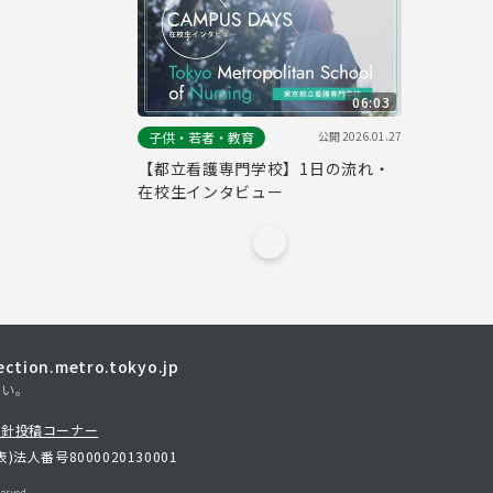
06:03
公開
2026.01.27
子供・若者・教育
【都立看護専門学校】1日の流れ・
在校生インタビュー
tion.metro.tokyo.jp
さい。
方針
投稿コーナー
表)
法人番号8000020130001
erved.