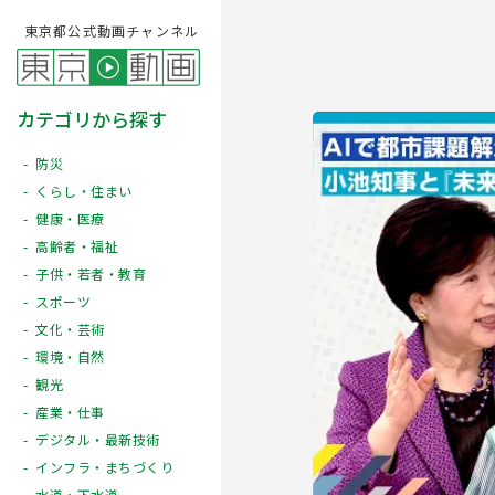
東京都公式動画チャンネル
カテゴリから探す
防災
くらし・住まい
健康・医療
高齢者・福祉
子供・若者・教育
スポーツ
文化・芸術
Play
環境・自然
観光
産業・仕事
デジタル・最新技術
インフラ・まちづくり
水道・下水道