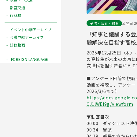
都営交通
行財政
子供・若者・教育
公開日 20
イベント中継アーカイブ
「知事と議論する会
会議中継アーカイブ
題解決を目指す高校
研修動画
2025年12月25日（
の高校生が未来の東京に
FOREIGN LANGUAGE
次世代を担う若者がＡＩ
■アンケート回答で視聴
動画を視聴し、アンケー
2026/3/6まで）
https://docs.google
QJ1lWEI9g/viewform
▼動画目次
00:00 ダイジェスト映
00:34 冒頭
04:19 都民の方から