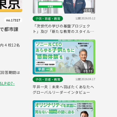
01:01
公開
2026.05.12
子供・若者・教育
no.17327
「次世代の学びの基盤プロジェク
で都市課
ト」及び「新たな教育のスタイル」
の実施校（仮称）PR
内４校12名
05:39
（回答期間は
公開
2026.04.17
子供・若者・教育
SLPiD7-
平井一夫｜未来へ羽ばたくあなたへ
グローバルリーダーインタビュー