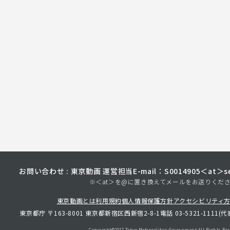
お問い合わせ : 東京動画 運営担当
E-mail：S0014905＜at＞sec
※＜at＞を@に置き換えてメールをお送りくだ
東京動画とは
利用規約
個人情報保護方針
アクセシビリティ
東京都庁 〒163-8001 東京都新宿区西新宿2-8-1
電話 03-5321-1111(代
Copyright©︎2017 Tokyo Metropolitan
Government.All Rights Res