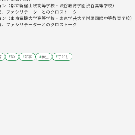
ーション（都立新宿山吹高等学校・渋谷教育学園渋谷高等学校）
交換、ファシリテーターとのクロストーク
ーション（東京電機大学高等学校・東京学芸大学附属国際中等教育学校）
交換、ファシリテーターとのクロストーク
育
#
DX
#
知事
#
学生
#
子ども