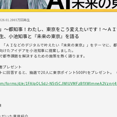
26.01.28
65万回再生
」～都知事！わたし、東京をこう変えたいです！～ＡＩ
生、小池知事と『未来の東京』を語る
木）、「ＡＩなどのデジタルで叶えたい『未来の東京』」をテーマに、都
向けたアイデアを小池知事に提案しました。
で都市課題を解決するための施策を熱く語ります。
者プレゼント
トに回答すると、抽選で20人に東京ポイント500Ptをプレゼント。
.com/forms/d/e/1FAIpQLSdJ-N5t5CJWIUVMFz8fXWlmneA2Vznrj4
像
いただいた意見紹介