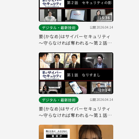
15:36
公開
2026.04.14
デジタル・最新技術
要(かなめ)はサイバーセキュリティ
～守らなければ奪われる～第２話
「セキュリティの影」(システム管
理者向け)
20:14
公開
2026.04.14
デジタル・最新技術
要(かなめ)はサイバーセキュリティ
～守らなければ奪われる～第１話
「なりすまし」(一般社員向け)