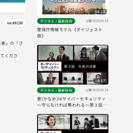
08:13
公開
2026.04.14
デジタル・最新技術
no.69230
警視庁情報モラル《ダイジェスト
版》
三者」の「さ
えてくださ
15:57
公開
2026.04.14
デジタル・最新技術
要(かなめ)はサイバーセキュリティ
～守らなければ奪われる～第３話
「社長の決意」(経営層向け)