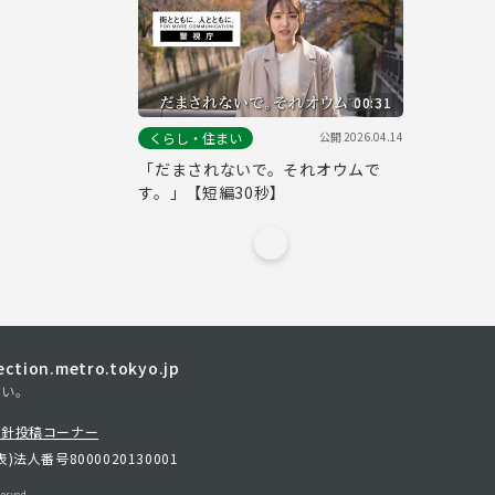
00:31
公開
2026.04.14
くらし・住まい
「だまされないで。それオウムで
す。」【短編30秒】
tion.metro.tokyo.jp
さい。
方針
投稿コーナー
表)
法人番号8000020130001
erved.