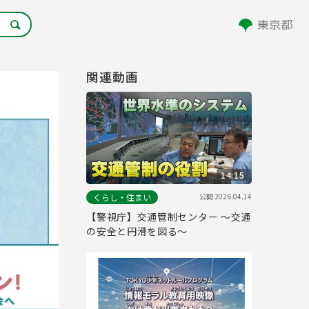
関連動画
14:15
公開
2026.04.14
くらし・住まい
【警視庁】交通管制センター ～交通
の安全と円滑を図る～