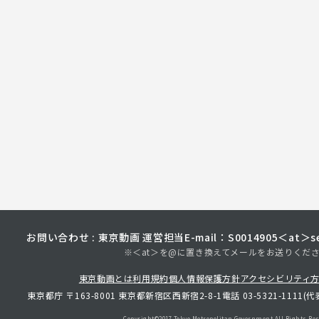
お問い合わせ : 東京動画 運営担当
E-mail：S0014905＜at＞sec
※＜at＞を@に置き換えてメールをお送りくだ
東京動画とは
利用規約
個人情報保護方針
アクセシビリティ
東京都庁 〒163-8001 東京都新宿区西新宿2-8-1
電話 03-5321-1111(代
Copyright©︎2017 Tokyo Metropolitan
Government.All Rights Res