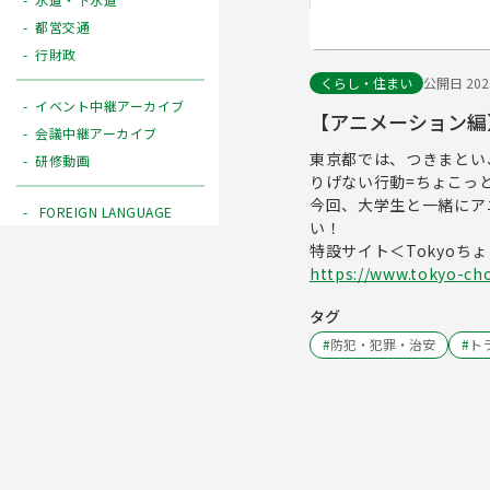
都営交通
行財政
くらし・住まい
公開日 2025
イベント中継アーカイブ
【アニメーション編
会議中継アーカイブ
東京都では、つきまとい
研修動画
りげない行動=ちょこっ
今回、大学生と一緒にア
FOREIGN LANGUAGE
い！
特設サイト＜Tokyoちょこ
https://www.tokyo-cho
タグ
#
防犯・犯罪・治安
#
ト