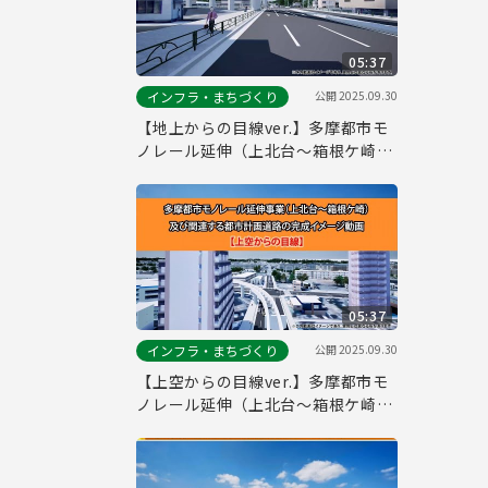
05:37
公開
2025.09.30
インフラ・まちづくり
【地上からの目線ver.】多摩都市モ
ノレール延伸（上北台～箱根ケ崎）
の完成イメージ
05:37
公開
2025.09.30
インフラ・まちづくり
【上空からの目線ver.】多摩都市モ
ノレール延伸（上北台～箱根ケ崎）
の完成イメージ