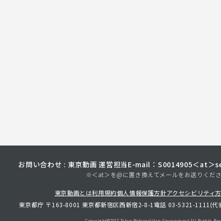
お問い合わせ : 東京動画 運営担当
E-mail：S0014905＜at＞sec
※＜at＞を@に置き換えてメールをお送りくだ
東京動画とは
利用規約
個人情報保護方針
アクセシビリティ
東京都庁 〒163-8001 東京都新宿区西新宿2-8-1
電話 03-5321-1111(代
Copyright©︎2017 Tokyo Metropolitan
Government.All Rights Res