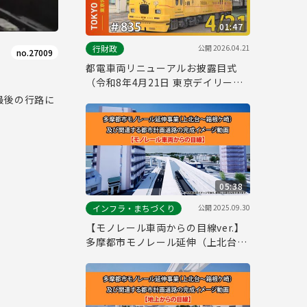
01:47
公開
2026.04.21
行財政
no.27009
都電車両リニューアルお披露目式
（令和8年4月21日 東京デイリーニ
ュース No.835）
最後の行路に
05:38
公開
2025.09.30
インフラ・まちづくり
【モノレール車両からの目線ver.】
多摩都市モノレール延伸（上北台～
箱根ケ崎）の完成イメージ