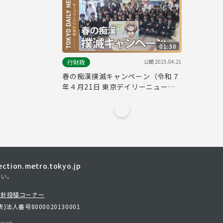
01:30
公開
2025.04.21
行財政
春の痴漢撲滅キャンペーン（令和７
年４月21日 東京デイリーニュース
No.722）
tion.metro.tokyo.jp
さい。
方針
投稿コーナー
表)
法人番号8000020130001
erved.