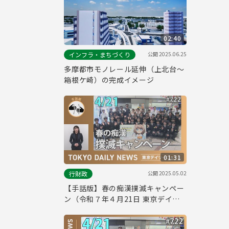
02:40
公開
2025.06.25
インフラ・まちづくり
多摩都市モノレール延伸（上北台～
箱根ケ崎）の完成イメージ
01:31
公開
2025.05.02
行財政
【手話版】春の痴漢撲滅キャンペー
ン（令和７年４月21日 東京デイリ
ーニュース No.722）