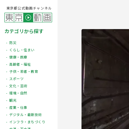
東京都公式動画チャンネル
カテゴリから探す
防災
くらし・住まい
健康・医療
高齢者・福祉
子供・若者・教育
スポーツ
文化・芸術
Play
環境・自然
観光
産業・仕事
デジタル・最新技術
インフラ・まちづくり
水道・下水道