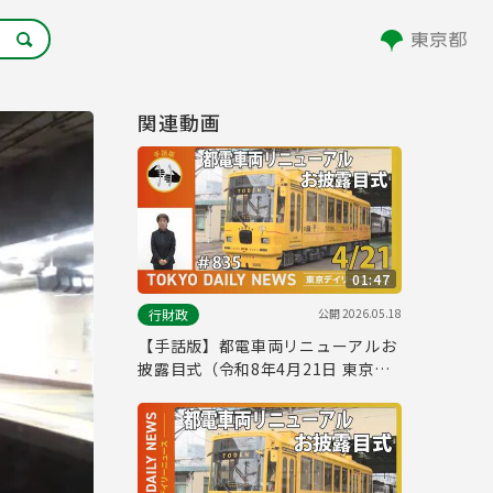
関連動画
01:47
公開
2026.05.18
行財政
【手話版】都電車両リニューアルお
披露目式（令和8年4月21日 東京デ
イリーニュース No.835）