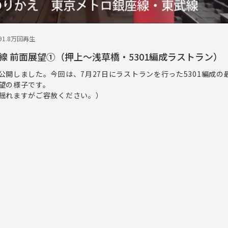
9
1.8万回再生
線 前面展望①（押上～浅草橋・5301編成ラストラン）
公開しました。今回は、7月27日にラストランを行った5301編成の
望の様子です。
揺れますがご容赦ください。）