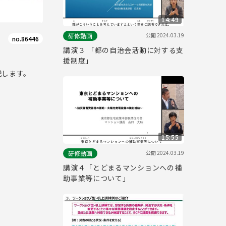
14:49
公開
2024.03.19
研修動画
no.86446
講演３ 「都の自治会活動に対する支
援制度」
説します。
15:55
公開
2024.03.19
研修動画
講演４「とどまるマンションへの補
助事業等について」