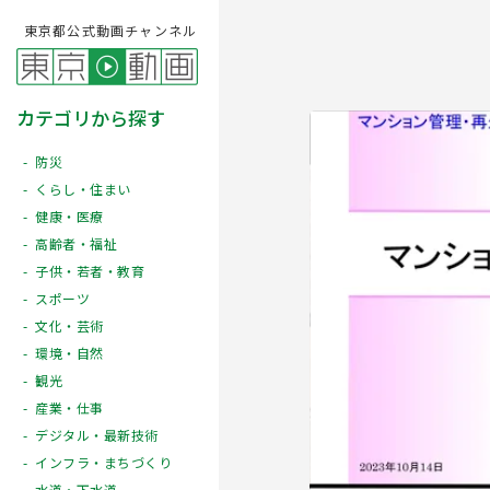
東京都公式動画チャンネル
カテゴリから探す
防災
くらし・住まい
健康・医療
高齢者・福祉
子供・若者・教育
スポーツ
文化・芸術
Play
環境・自然
観光
産業・仕事
デジタル・最新技術
インフラ・まちづくり
水道・下水道