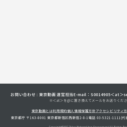
お問い合わせ : 東京動画 運営担当
E-mail：S0014905＜at＞sec
※＜at＞を@に置き換えてメールをお送りくだ
東京動画とは
利用規約
個人情報保護方針
アクセシビリティ
東京都庁 〒163-8001 東京都新宿区西新宿2-8-1
電話 03-5321-1111(代
Copyright©︎2017 Tokyo Metropolitan
Government.All Rights Res