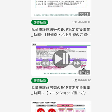
32:21
公開
2026.04.03
研修動画
児童養護施設等のBCP策定支援事業
_動画4【研修例・机上訓練のご紹介
（BCP研修・訓練企画者向け）】
57:52
公開
2026.04.03
研修動画
児童養護施設等のBCP策定支援事業
_動画３【ワークショップ型・机上
訓練 演習（研修・机上訓練受講者
向け）】