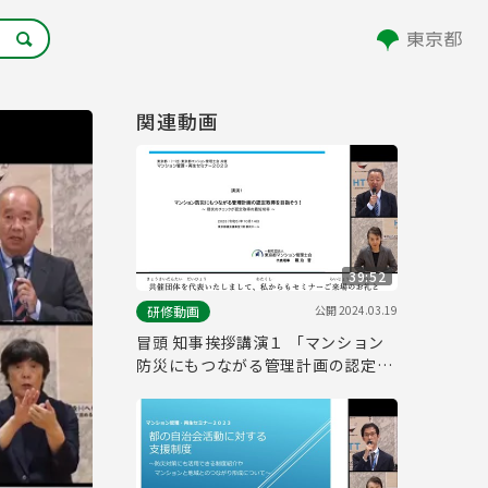
関連動画
39:52
公開
2024.03.19
研修動画
冒頭 知事挨拶講演１ 「マンション
防災にもつながる管理計画の認定取
得を目指そう！」