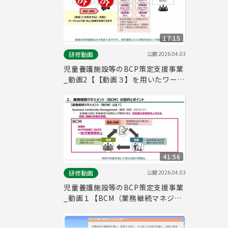
17:15
公開
2026.04.03
研修動画
児童養護施設等のBCP策定支援事業
_動画2【【動画３】を用いたワーク
ショップ型・机上訓練の実施方法に
ついて（研修・訓練企画者向け）】
41:56
公開
2026.04.03
研修動画
児童養護施設等のBCP策定支援事業
_動画１【BCM（業務継続マネジメ
ント）の目的／BCP研修・訓練の企
画について（研修・訓練企画者向