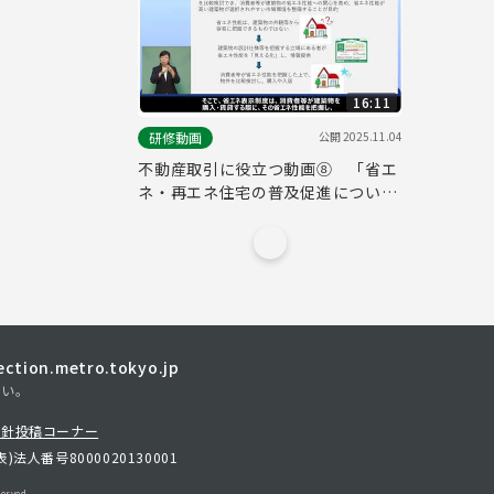
け）】
16:11
公開
2025.11.04
研修動画
不動産取引に役立つ動画⑧ 「省エ
ネ・再エネ住宅の普及促進につい
て」
tion.metro.tokyo.jp
さい。
方針
投稿コーナー
表)
法人番号8000020130001
erved.