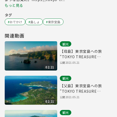
もっと見る
タグ
#
おでかけ
#
島しょ
#
東京宝島
関連動画
観光
【母島】東京宝島への旅
"TOKYO TREASURE
ISLANDS"
公開
2021.05.21
02:21
観光
【父島】東京宝島への旅
"TOKYO TREASURE
ISLANDS"
公開
2021.05.21
02:21
観光