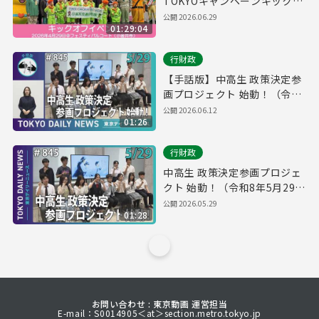
TOKYOキャンペーンキックオ
フイベント
公開
2026.06.29
01:29:04
行財政
【手話版】中高生 政策決定参
画プロジェクト 始動！（令和
8年5月29日 東京デイリーニュ
公開
2026.06.12
01:26
ース No.845）
行財政
中高生 政策決定参画プロジェ
クト 始動！（令和8年5月29日
東京デイリーニュース
公開
2026.05.29
01:28
No.845）
お問い合わせ : 東京動画 運営担当
E-mail：S0014905＜at＞section.metro.tokyo.jp