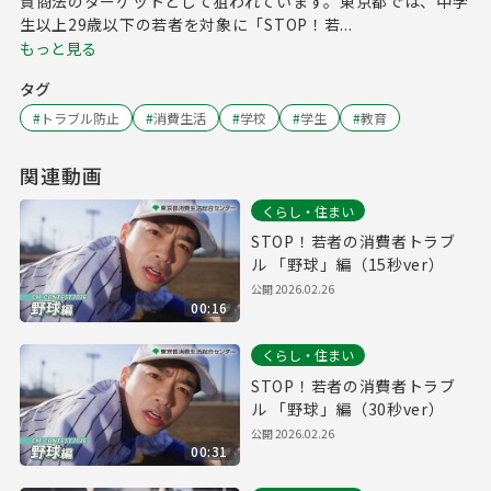
質商法のターゲットとして狙われています。東京都では、中学
生以上29歳以下の若者を対象に「STOP！若...
もっと見る
タグ
#
トラブル防止
#
消費生活
#
学校
#
学生
#
教育
関連動画
くらし・住まい
STOP！若者の消費者トラブ
ル 「野球」編（15秒ver）
公開
2026.02.26
00:16
くらし・住まい
STOP！若者の消費者トラブ
ル 「野球」編（30秒ver）
公開
2026.02.26
00:31