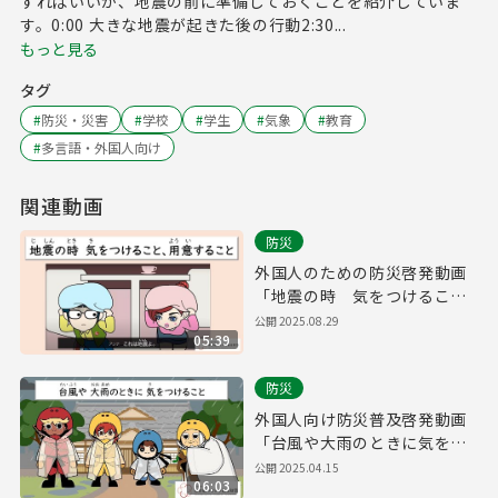
すればいいか、地震の前に準備しておくことを紹介していま
す。0:00 大きな地震が起きた後の行動2:30...
もっと見る
タグ
#
防災・災害
#
学校
#
学生
#
気象
#
教育
#
多言語・外国人向け
関連動画
防災
外国人のための防災啓発動画
「地震の時 気をつけるこ
と、用意すること」
公開
2025.08.29
05:39
防災
外国人向け防災普及啓発動画
「台風や大雨のときに気をつ
けること」
公開
2025.04.15
06:03