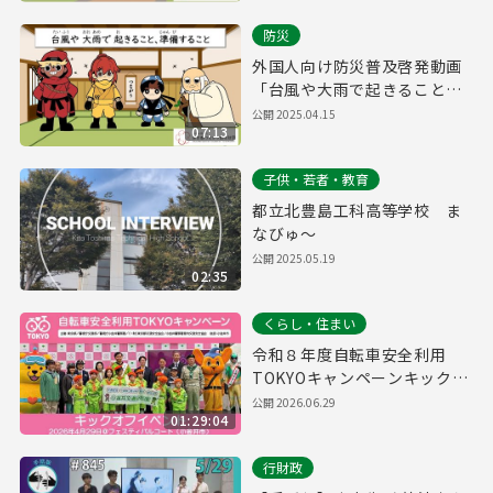
防災
外国人向け防災普及啓発動画
「台風や大雨で起きること、
準備すること」
公開
2025.04.15
07:13
子供・若者・教育
都立北豊島工科高等学校 ま
なびゅ～
公開
2025.05.19
02:35
くらし・住まい
令和８年度自転車安全利用
TOKYOキャンペーンキックオ
フイベント
公開
2026.06.29
01:29:04
行財政