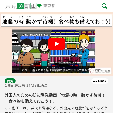
Play
防災
no.16067
公開日 2025.08.29
7,688回再生
外国人のための防災啓発動画「地震の時 動かず待機！
食べ物も備えておこう！」
この動画では、学校や職場など、外出先で地震が起きたらどう