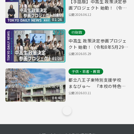
【手話版】中高生 政策決定参
画プロジェクト 始動！（令和
8年5月29日 東京デイリーニュ
公開
2026.06.12
01:26
ース No.845）
行財政
中高生 政策決定参画プロジェ
クト 始動！（令和8年5月29日
東京デイリーニュース
公開
2026.05.29
01:28
No.845）
子供・若者・教育
都立八王子東特別支援学校
まなびゅ～ 『本校の特色に
ついて』
公開
2026.03.11
04:40