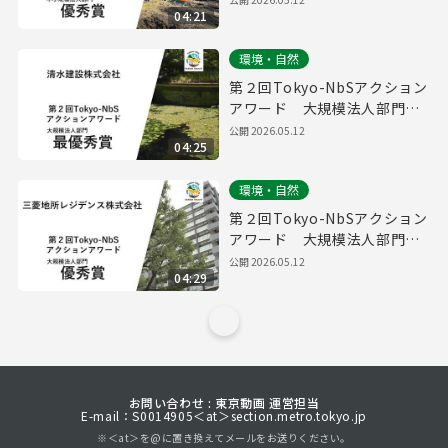
04:21
同組合パルシステム東京）
環境・自然
第２回Tokyo-NbSアクション
アワード 大規模法人部門
最優秀賞取組紹介（清水建設
公開
2026.05.12
04:25
株式会社）
環境・自然
第２回Tokyo-NbSアクション
アワード 大規模法人部門
優秀賞取組紹介（三菱地所レ
公開
2026.05.12
04:29
ジデンス株式会社）
お問い合わせ : 東京動画 運営担当
E-mail：S0014905＜at＞section.metro.tokyo.jp
※＜at＞を@に置き換えてメールをお送りください。