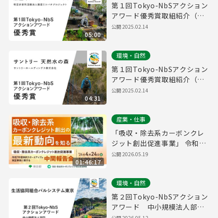
第１回Tokyo-NbSアクション
アワード優秀賞取組紹介（特
定非営利活動法人銀座ミツバ
公開
2025.02.14
05:00
チプロジェクト）
環境・自然
第１回Tokyo-NbSアクション
アワード優秀賞取組紹介（サ
ントリーホールディングス株
公開
2025.02.14
04:31
式会社）
産業・仕事
「吸収・除去系カーボンクレ
ジット創出促進事業」 令和7
年度採択スタートアップの中
公開
2026.05.19
01:46:17
間報告会
環境・自然
第２回Tokyo-NbSアクション
アワード 中小規模法人部
門 優秀賞取組紹介（生活協
公開
2026.05.12