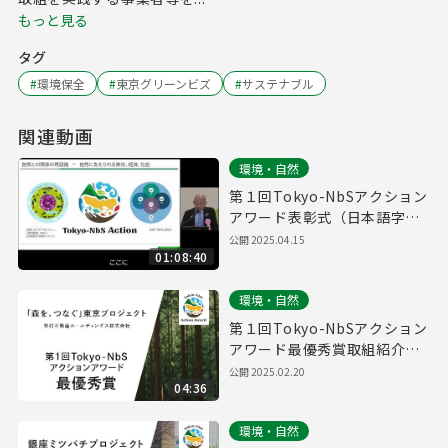
もっと見る
タグ
#
環境保全
#
東京グリーンビズ
#
サステナブル
関連動画
環境・自然
第１回Tokyo-NbSアクション
アワード表彰式（日本語字幕
版）
公開
2025.04.15
01:08:40
環境・自然
第１回Tokyo-NbSアクション
アワード最優秀賞取組紹介
（野村不動産ホールディング
公開
2025.02.20
04:36
ス株式会社）
環境・自然