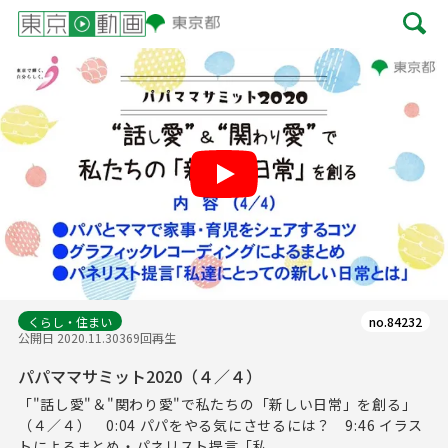
Play
くらし・住まい
no.84232
公開日 2020.11.30
369回再生
パパママサミット2020（４／４）
「"話し愛"＆"関わり愛"で私たちの「新しい日常」を創る」
（４／４） 0:04 パパをやる気にさせるには？ 9:46 イラス
トによるまとめ・パネリスト提言「私...