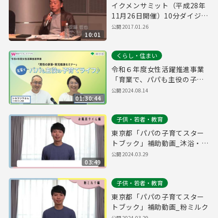
イクメンサミット（平成28年
11月26日開催）10分ダイジェ
スト
公開
2017.01.26
10:01
くらし・住まい
令和６年度女性活躍推進事業
「育業で、パパも主役の子育
てライフ♪」
公開
2024.08.14
01:30:44
子供・若者・教育
東京都「パパの子育てスター
トブック」補助動画_沐浴・お
風呂
公開
2024.03.29
03:49
子供・若者・教育
東京都「パパの子育てスター
トブック」補助動画_粉ミルク
公開
2024.03.29