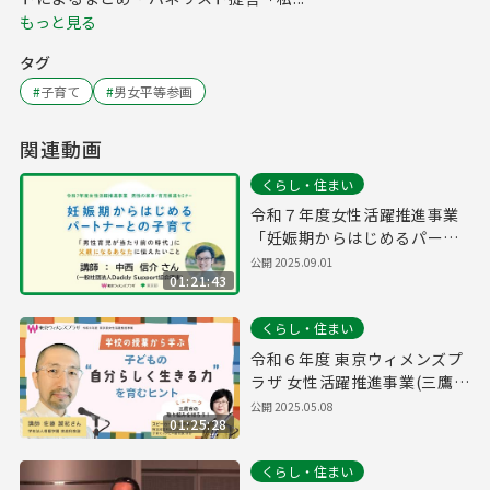
もっと見る
タグ
#
子育て
#
男女平等参画
関連動画
くらし・住まい
令和７年度女性活躍推進事業
「妊娠期からはじめるパート
ナーとの子育て」
公開
2025.09.01
01:21:43
くらし・住まい
令和６年度 東京ウィメンズプ
ラザ 女性活躍推進事業(三鷹市
共催事業)
公開
2025.05.08
01:25:28
くらし・住まい