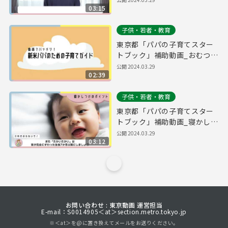
03:15
子供・若者・教育
東京都「パパの子育てスター
トブック」補助動画_おむつ替
え
公開
2024.03.29
02:39
子供・若者・教育
東京都「パパの子育てスター
トブック」補助動画_寝かしつ
け
公開
2024.03.29
03:12
お問い合わせ : 東京動画 運営担当
E-mail：S0014905＜at＞section.metro.tokyo.jp
※＜at＞を@に置き換えてメールをお送りください。