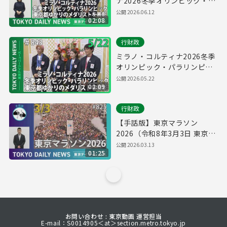
ナ2026冬季オリンピック・パ
ラリンピック 東京都ゆかりの
公開
2026.06.12
02:08
メダリストを表彰（令和8年5
月22日 東京デイリーニュース
行財政
No.843）
ミラノ・コルティナ2026冬季
オリンピック・パラリンピッ
ク 東京都ゆかりのメダリスト
公開
2026.05.22
02:09
を表彰（令和8年5月22日 東京
デイリーニュース No.843）
行財政
【手話版】東京マラソン
2026（令和8年3月3日 東京デ
イリーニュース No.825）
公開
2026.03.13
01:25
お問い合わせ : 東京動画 運営担当
E-mail：S0014905＜at＞section.metro.tokyo.jp