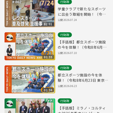
行財政
学童クラブで新たなスポーツ
に出会う取組を開始！（令和8
年7月24日 東京デイリーニュ
公開
2026.07.24
01:01
ース No.862）
行財政
【手話版】都立スポーツ施設
の今を体験！（令和8年6月23
日 東京デイリーニュース
公開
2026.07.10
01:33
No.853）
行財政
都立スポーツ施設の今を体
験！（令和8年6月23日 東京デ
イリーニュース No.853）
公開
2026.06.23
01:34
行財政
【手話版】ミラノ・コルティ