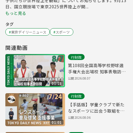
子供たちが世界陸上を観戦」についてお知らせします。9月13
日、国立競技場で東京2025世界陸上が開...
もっと見る
タグ
#
東京デイリーニュース
#
スポーツ
関連動画
行財政
第108回全国高等学校野球選
手権大会出場校 知事表敬訪問
（令和8年8月7日 東京デイリ
公開
2026.08.07
01:18
ーニュース No.865）
行財政
【手話版】学童クラブで新た
なスポーツに出会う取組を開
始！（令和8年7月24日 東京デ
公開
2026.08.06
01:01
イリーニュース No.862）