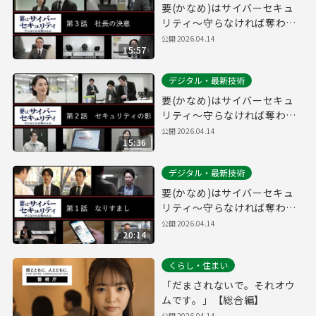
要(かなめ)はサイバーセキュ
リティ～守らなければ奪われ
る～第３話「社長の決意」(経
公開
2026.04.14
15:57
営層向け)
デジタル・最新技術
要(かなめ)はサイバーセキュ
リティ～守らなければ奪われ
る～第２話「セキュリティの
公開
2026.04.14
15:36
影」(システム管理者向け)
デジタル・最新技術
要(かなめ)はサイバーセキュ
リティ～守らなければ奪われ
る～第１話「なりすまし」(一
公開
2026.04.14
20:14
般社員向け)
くらし・住まい
「だまされないで。それオウ
ムです。」【総合編】
公開
2026.04.14