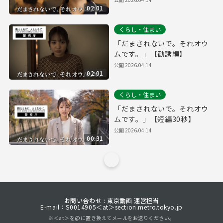
02:01
くらし・住まい
「だまされないで。それオウ
ムです。」【勧誘編】
公開
2026.04.14
02:01
くらし・住まい
「だまされないで。それオウ
ムです。」【短編30秒】
公開
2026.04.14
00:31
お問い合わせ : 東京動画 運営担当
E-mail：S0014905＜at＞section.metro.tokyo.jp
※＜at＞を@に置き換えてメールをお送りください。