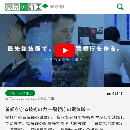
Play
くらし・住まい
no.01347
公開日 2025.07.22
6,546回再生
首都を守る技術の力 ～警視庁の電気職～
警視庁の電気職の職員は、様々な分野で技術を生かして活躍し
ています。電気職の配属先である「施設課」「通信指令本部」
「装備課」「交通管制課」「情報管理課」の職員が...