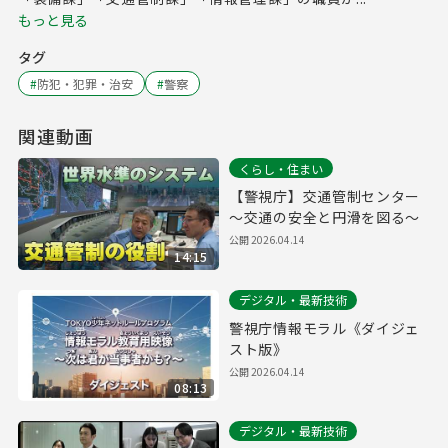
もっと見る
タグ
#
防犯・犯罪・治安
#
警察
関連動画
くらし・住まい
【警視庁】交通管制センター
～交通の安全と円滑を図る～
公開
2026.04.14
14:15
デジタル・最新技術
警視庁情報モラル《ダイジェ
スト版》
公開
2026.04.14
08:13
デジタル・最新技術