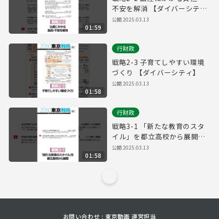
不安を解消 【ダイバーシテ
ィ】
公開
2025.03.13
01:59
行財政
戦略2-3 子育てしやすい環境
づくり 【ダイバーシティ】
公開
2025.03.13
01:58
行財政
戦略3-1 「新たな教育のスタ
イル」を都立高校から展開
【ダイバーシティ】
公開
2025.03.13
01:58
お問い合わせ : 東京動画 運営担当