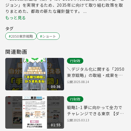
ジョン」を実現するため、2035年に向けて取り組む政策を取
りまとめた、都政の新たな羅針盤です。 ...
もっと見る
タグ
#
2050東京戦略
#
ショート
関連動画
行財政
＼デジタル化に関する「2050
東京戦略」の取組・成果をご
紹介！／
公開
2025.08.14
00:36
行財政
戦略1-1 夢に向かって全力で
チャレンジできる東京 【ダイ
バーシティ】
公開
2025.03.13
01:55