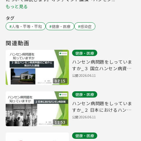
もっと見る
タグ
#
人権・平等・平和
#
健康・医療
#
感染症
関連動画
健康・医療
ハンセン病問題をしっていま
すか_３ 国立ハンセン病資料
館のご紹介と残された課題
公開
2026.06.11
07:15
健康・医療
ハンセン病問題をしっていま
すか_２ 日本におけるハンセ
ン病政策
公開
2026.06.11
11:53
健康・医療