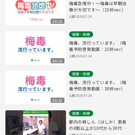
梅毒急増中！～梅毒は早期治
療が大切です～（15秒ver.）
公開
2026.07.24
00:16
健康・医療
梅毒、流行っています。（梅
毒予防啓発動画：15秒ver）
公開
2026.07.24
00:16
健康・医療
梅毒、流行っています。（梅
毒予防啓発動画：30秒ver）
公開
2026.07.24
00:31
健康・医療
都内の麻しん（はしか）患者
の8割以上が10代から30代
【麻しん啓発動画】SP版
公開
2026.05.08