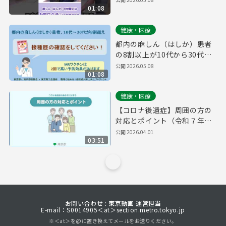
01:08
健康・医療
都内の麻しん（はしか）患者
の8割以上が10代から30代
【麻しん啓発動画】PC版
公開
2026.05.08
01:08
健康・医療
【コロナ後遺症】周囲の方の
対応とポイント（令和７年度
作成）
公開
2026.04.01
03:51
お問い合わせ : 東京動画 運営担当
E-mail：S0014905＜at＞section.metro.tokyo.jp
※＜at＞を@に置き換えてメールをお送りください。