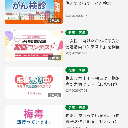
住んでる街で、がん検診
公開
2026.08.06
00:16
健康・医療
「女性に向けたがん検診受診
促進動画コンテスト」を開催
公開
2026.07.27
00:30
健康・医療
梅毒急増中！～梅毒は早期治
療が大切です～（15秒ver.）
公開
2026.07.24
00:16
健康・医療
梅毒、流行っています。（梅
毒予防啓発動画：15秒ver）
公開
2026.07.24