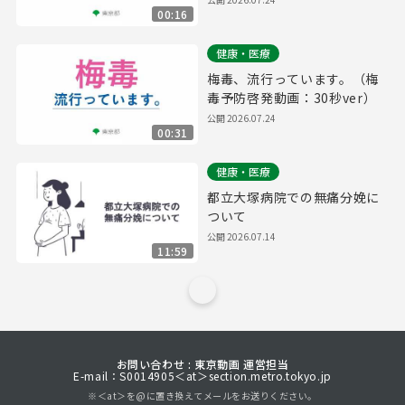
00:16
健康・医療
梅毒、流行っています。（梅
毒予防啓発動画：30秒ver）
公開
2026.07.24
00:31
健康・医療
都立大塚病院での無痛分娩に
ついて
公開
2026.07.14
11:59
お問い合わせ : 東京動画 運営担当
E-mail：S0014905＜at＞section.metro.tokyo.jp
※＜at＞を@に置き換えてメールをお送りください。