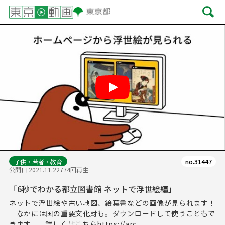
Play
子供・若者・教育
no.31447
公開日 2021.11.22
774回再生
「6秒でわかる都立図書館 ネットで浮世絵編」
ネットで浮世絵や古い地図、絵葉書などの画像が見られます！
なかには国の重要文化財も。ダウンロードして使うこともで
きます。 詳しくはこちらhttps://arc...