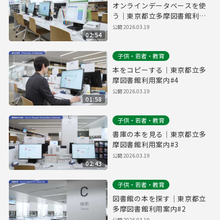
オンラインデータベースを使
う｜東京都立多摩図書館利用
案内#5
公開
2026.03.19
02:54
子供・若者・教育
本をコピーする｜東京都立多
摩図書館利用案内#4
公開
2026.03.19
01:58
子供・若者・教育
書庫の本を見る｜東京都立多
摩図書館利用案内#3
公開
2026.03.19
02:43
子供・若者・教育
図書館の本を探す｜東京都立
多摩図書館利用案内#2
公開
2026.03.19