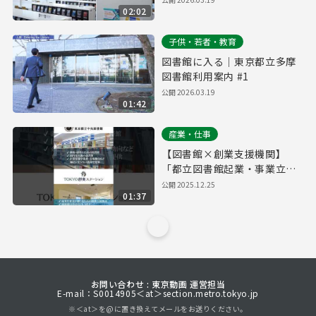
02:02
子供・若者・教育
図書館に入る｜東京都立多摩
図書館利用案内 #1
公開
2026.03.19
01:42
産業・仕事
【図書館×創業支援機関】
「都立図書館起業・事業立案
ワークシート」でビジネスプ
公開
2025.12.25
01:37
ランをブラッシュアップ
お問い合わせ : 東京動画 運営担当
E-mail：S0014905＜at＞section.metro.tokyo.jp
※＜at＞を@に置き換えてメールをお送りください。