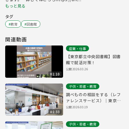
もっと見る
タグ
#
教育
#
図書館
関連動画
産業・仕事
【東京都立中央図書館】図書
館で就活対策！
公開
2026.03.26
01:10
子供・若者・教育
調べものの相談をする（レフ
ァレンスサービス）｜東京都
立多摩図書館利用案内#6
公開
2026.03.19
01:33
子供・若者・教育