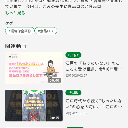
に配慮した自発的な行動を取れるよう、環境学習講座を実施し
ています。今回は、ごみの先生に食品ロスと食品ロ...
もっと見る
タグ
#
環境保全研修
#
食品ロス
関連動画
行財政
江戸の「もったいない」のこ
ころを受け継ぎ、令和8年度、
さらに食品ロスを減らします
公開
2026.02.27
00:40
行財政
江戸時代から続く“もったいな
い”の心を大切に、「江戸のこ
ころで食品ロスゼロ！キャン
公開
2025.11.05
00:45
ペーン」を実施します！