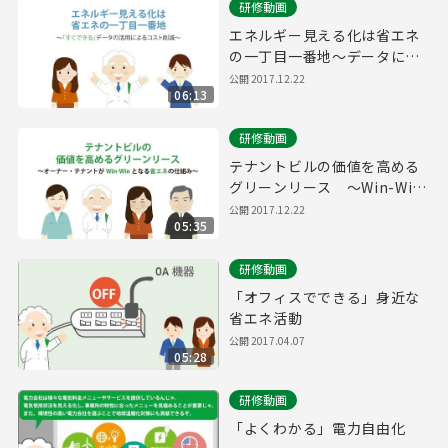
研修動画
エネルギー見える化は省エネ
の一丁目一番地～データによ
るコスト削減～
公開
2017.12.22
06:13
研修動画
テナントビルの価値を高める
グリーンリース ～Win-Win
の省エネ手法～
公開
2017.12.22
05:35
研修動画
「オフィスでできる」身近な
省エネ活動
公開
2017.04.07
05:28
研修動画
「よくわかる」電力自由化