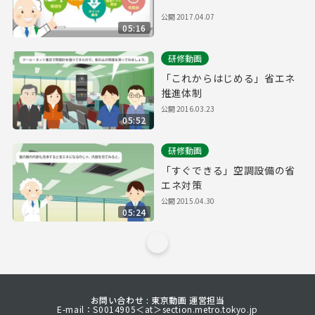
公開
2017.04.07
05:16
研修動画
「これからはじめる」省エネ
推進体制
公開
2016.03.23
05:52
研修動画
「すぐできる」空調設備の省
エネ対策
公開
2015.04.30
05:24
お問い合わせ : 東京動画 運営担当
E-mail：S0014905＜at＞section.metro.tokyo.jp