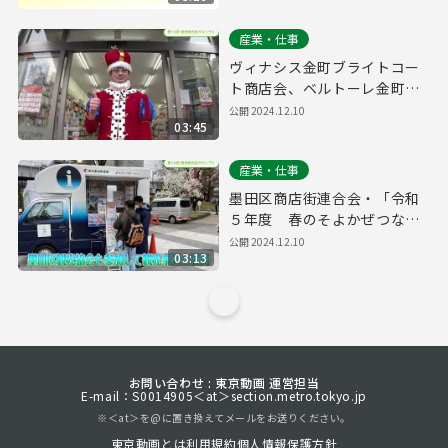
産業・仕事
ヴィナシス金町ブライトコー
ト商店会、ベルトーレ金町商
店会・「金町フェスタ～ハロ
公開
2024.12.10
03:45
ウィンパーティ仮装DE集ま
れ！2023～」
産業・仕事
墨田区商店街連合会・「令和
５年度 春のそよかぜつなが
るフェス事業」
公開
2024.12.10
03:13
お問い合わせ : 東京動画 運営担当
E-mail：S0014905＜at＞section.metro.tokyo.jp
※＜at＞を@に置き換えてメールをお送りください。
東京動画とは
利用規約
個人情報保護方針