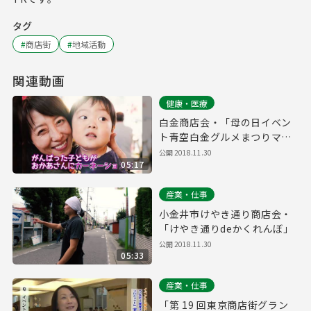
タグ
#
商店街
#
地域活動
関連動画
健康・医療
白金商店会・「母の日イベン
ト青空白金グルメまつりマン
マミーア」
公開
2018.11.30
05:17
産業・仕事
小金井市けやき通り商店会・
「けやき通りdeかくれんぼ」
公開
2018.11.30
05:33
産業・仕事
「第 19 回東京商店街グラン