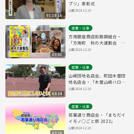
プリ」表彰式
公開
2024.12.10
01:18:16
産業・仕事
方南銀座商店街振興組合・
「方南町 秋の大運動会 ～
運動を通じた地域の輪づくり
公開
2024.12.10
03:01
～」
産業・仕事
山崎団地名店会、町田木曽団
地名店会・「木曽山崎ハロウ
ィンビストロ祭り」
公開
2024.12.10
03:24
産業・仕事
若葉通り商店会・「まちだイ
イモノ○ごと祭 2023」
公開
2024.12.10
03:16