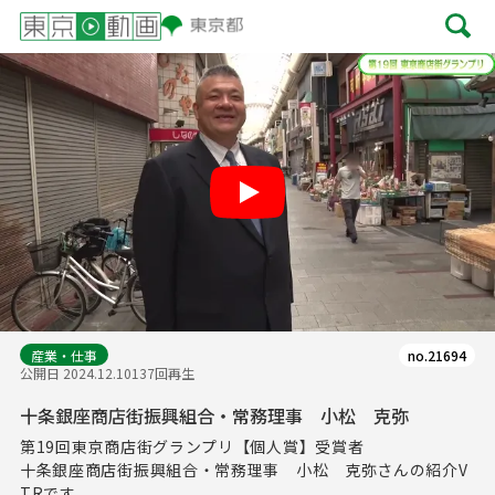
Play
産業・仕事
no.21694
公開日 2024.12.10
137回再生
十条銀座商店街振興組合・常務理事 小松 克弥
第19回東京商店街グランプリ【個人賞】受賞者
十条銀座商店街振興組合・常務理事 小松 克弥さんの紹介V
TRです。