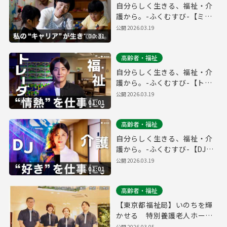
自分らしく生きる、福祉・介
護から。-ふくむすび-【ミド
ルエイジ編_30秒ver.】
公開
2026.03.19
00:31
高齢者・福祉
自分らしく生きる、福祉・介
護から。-ふくむすび-【トレ
ーダー編_フルver.】
公開
2026.03.19
01:01
高齢者・福祉
自分らしく生きる、福祉・介
護から。-ふくむすび-【DJ編
_フルver.】
公開
2026.03.19
01:01
高齢者・福祉
【東京都福祉局】いのちを輝
かせる 特別養護老人ホーム
の仕事
公開
2026.03.05