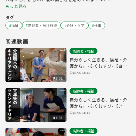
もっと見る
タグ
#
福祉
#
高齢者・福祉施設
#
介護・ケア
#
仕事
関連動画
高齢者・福祉
自分らしく生きる、福祉・介
護から。-ふくむすび-【自分
らしく編_フルver.】
公開
2026.03.19
01:01
高齢者・福祉
自分らしく生きる、福祉・介
護から。-ふくむすび-【アク
ティブシニア編_フルver.】
公開
2026.03.19
01:01
高齢者・福祉