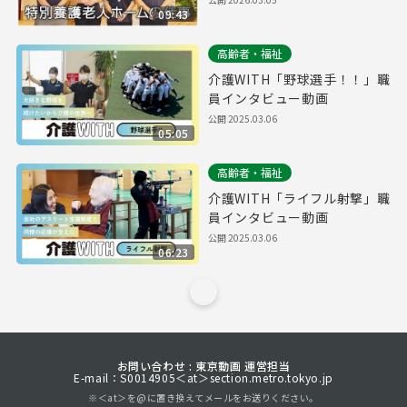
09:43
高齢者・福祉
介護WITH「野球選手！！」職
員インタビュー動画
公開
2025.03.06
05:05
高齢者・福祉
介護WITH「ライフル射撃」職
員インタビュー動画
公開
2025.03.06
06:23
お問い合わせ : 東京動画 運営担当
E-mail：S0014905＜at＞section.metro.tokyo.jp
※＜at＞を@に置き換えてメールをお送りください。