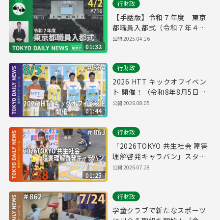
行財政
【手話版】令和７年度 東京
都職員入都式（令和７年４月
２日 東京デイリーニュース
公開
2025.04.16
01:32
No.716）
行財政
2026 HTT キックオフイベン
ト 開催！（令和8年8月5日 東
京デイリーニュース No.864）
公開
2026.08.05
01:44
行財政
「2026TOKYO 共生社会 障害
理解啓発キャラバン」スター
ト！（令和8年7月28日 東京デ
公開
2026.07.28
01:25
イリーニュース No.863）
行財政
学童クラブで新たなスポーツ