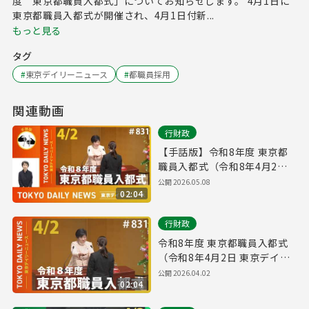
度 東京都職員入都式」についてお知らせします。 4月1日に
東京都職員入都式が開催され、4月1日付新...
もっと見る
タグ
#
東京デイリーニュース
#
都職員採用
関連動画
行財政
【手話版】令和8年度 東京都
職員入都式（令和8年4月2日
東京デイリーニュース
公開
2026.05.08
02:04
No.831）
行財政
令和8年度 東京都職員入都式
（令和8年4月2日 東京デイリ
ーニュース No.831）
公開
2026.04.02
02:04