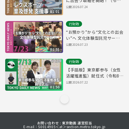
に出会う取組を開始！（令和8
年7月24日 東京デイリーニュ
公開
2026.07.24
01:01
ース No.862）
行財政
“お預かり”から“文化との出会
い”へ 文化体験型託児サービ
ス（令和8年7月23日 東京デイ
公開
2026.07.23
01:31
リーニュース No.861）
行財政
【手話版】東京都参与（女性
活躍推進監）就任式（令和8年
7月14日 東京デイリーニュー
公開
2026.07.22
01:50
ス No.858）
お問い合わせ : 東京動画 運営担当
E-mail：S0014905＜at＞section.metro.tokyo.jp