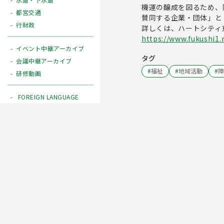
機運の醸成を図るため、
都営交通
賛同する企業・団体」と
行財政
詳しくは、ハートシティ
https://www.fukushi1.
イベント中継アーカイブ
タグ
会議中継アーカイブ
#
福祉
#
地域活動
#
障
研修動画
FOREIGN LANGUAGE