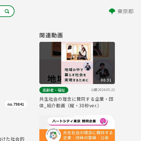
関連動画
00:31
公開
2026.05.22
高齢者・福祉
共生社会の理念に賛同する企業・団
no.79841
体_紹介動画（縦・30秒ver.）
向けた社会的