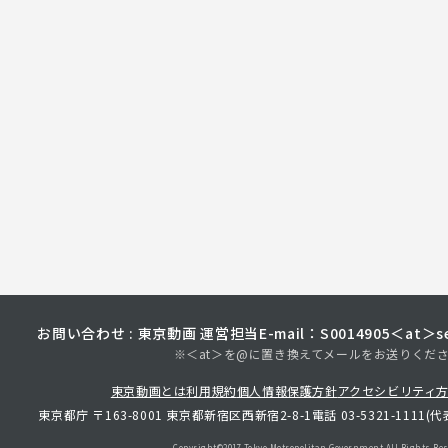
お問い合わせ : 東京動画 運営担当
E-mail：S0014905＜at＞sec
※＜at＞を@に置き換えてメールをお送りくだ
東京動画とは
利用規約
個人情報保護方針
アクセシビリティ
東京都庁 〒163-8001 東京都新宿区西新宿2-8-1
電話 03-5321-1111(代
Copyright©︎2017 Tokyo Metropolitan
Government.All Rights Res