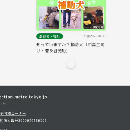
08:04
公開
2026.04.27
高齢者・福祉
知っていますか？補助犬（中高生向
け・普及啓発用）
tion.metro.tokyo.jp
さい。
方針
投稿コーナー
表)
法人番号8000020130001
erved.