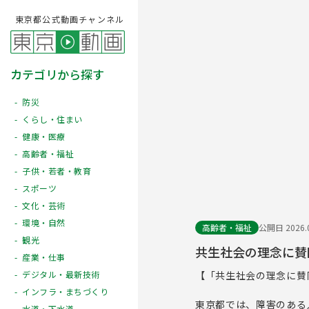
東京都公式動画チャンネル
カテゴリから探す
防災
くらし・住まい
健康・医療
高齢者・福祉
子供・若者・教育
スポーツ
文化・芸術
環境・自然
高齢者・福祉
公開日 2026.0
観光
共生社会の理念に賛同
産業・仕事
【「共生社会の理念に賛
デジタル・最新技術
インフラ・まちづくり
東京都では、障害のある
水道・下水道