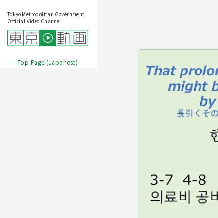
Tokyo Metropolitan Government
Official Video Channel
Top Page (Japanese)
Play