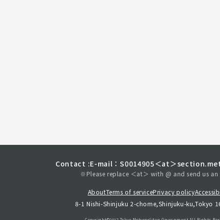
Contact :
E-mail：S0014905＜at＞section.met
※Please replace ＜at＞ with @ and send us an 
About
Terms of service
Privacy policy
Accessibi
8-1 Nishi-Shinjuku 2-chome,Shinjuku-ku,Tokyo 
Copyright©︎2017 Tokyo Metropolitan
Government.All Rights Res