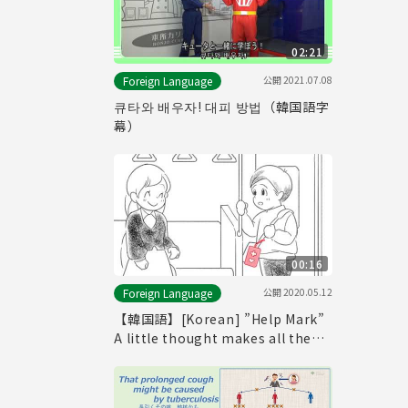
02:21
公開
2021.07.08
Foreign Language
큐타와 배우자! 대피 방법（韓国語字
幕）
00:16
公開
2020.05.12
Foreign Language
【韓国語】[Korean] ”Help Mark”
A little thought makes all the
difference. (-15seconds ver.-)