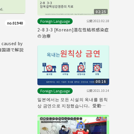
02:25
公開
2022.02.18
Foreign Language
no.01940
2-8 3-3 [Korean]潜在性結核感染症
の治療
aused by
て韓国語で解説
00:16
公開
2021.10.14
Foreign Language
일본에서는 모든 시설의 옥내를 원칙
상 금연으로 지정했습니다．受動喫
煙防止対策普及啓発動画（韓国語
版）