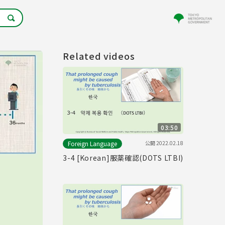
Related videos
03:50
公開
2022.02.18
Foreign Language
3-4 [Korean]服薬確認(DOTS LTBI)