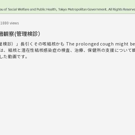
.18
80 views
an]経過観察(管理検診）
検診）」長引くその咳結核かも The prolonged cough might be c
s.この映像は、結核と潜在性結核感染症の検査、治療、保健所の支援につい
した動画です。