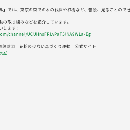
ル」では、東京の森での木の伐採や植樹など、普段、見ることので
動の取り組みなどを紹介しています。
いします！
.com/channel/UCUHnsFRLvPaT5lNA9WLa-Eg
産振興財団 花粉の少ない森づくり運動 公式サイト
kyo/