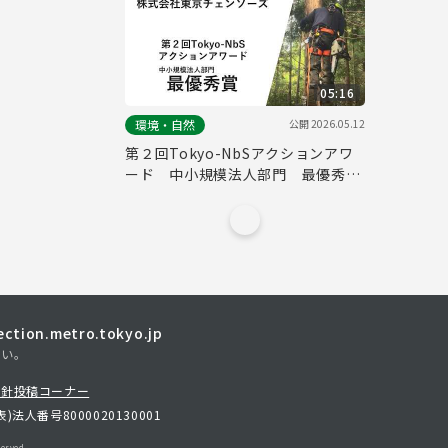
05:16
公開
2026.05.12
環境・自然
第２回Tokyo-NbSアクションアワ
ード 中小規模法人部門 最優秀賞
取組紹介（株式会社東京チェンソー
ズ）
tion.metro.tokyo.jp
さい。
方針
投稿コーナー
表)
法人番号8000020130001
erved.