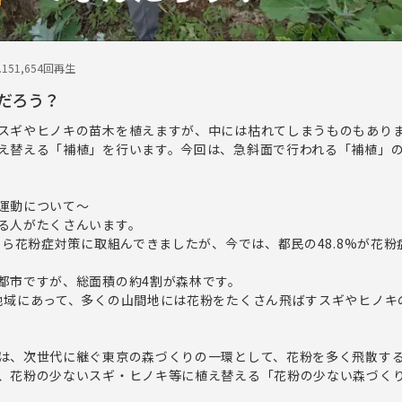
.15
1,654回再生
だろう？
スギやヒノキの苗木を植えますが、中には枯れてしまうものもあり
え替える「補植」を行います。今回は、急斜面で行われる「補植」
運動について～
る人がたくさんいます。
から花粉症対策に取組んできましたが、今では、都民の48.8%が花粉
都市ですが、総面積の約4割が森林です。
地域にあって、多くの山間地には花粉をたくさん飛ばすスギやヒノキ
は、次世代に継ぐ東京の森づくりの一環として、花粉を多く飛散す
、花粉の少ないスギ・ヒノキ等に植え替える「花粉の少ない森づく