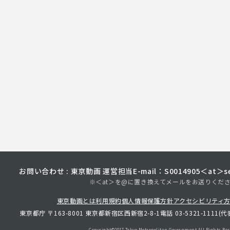
お問い合わせ : 東京動画 運営担当
E-mail：S0014905＜at＞sec
※＜at＞を@に置き換えてメールをお送りくだ
東京動画とは
利用規約
個人情報保護方針
アクセシビリティ
東京都庁 〒163-8001 東京都新宿区西新宿2-8-1
電話 03-5321-1111(代
Copyright©︎2017 Tokyo Metropolitan
Government.All Rights Res