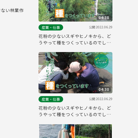
きない林業作
04:38
公開
2022.06.29
産業・仕事
花粉の少ないスギやヒノキから、ど
うやって種をつくっているのでしょ
う？【後編】
04:30
公開
2022.06.29
産業・仕事
花粉の少ないスギやヒノキから、ど
うやって種をつくっているのでしょ
う？【前編】