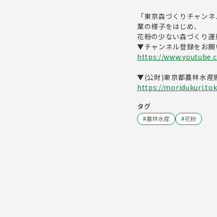
「東京森づくりチャンネ
業の様子をはじめ、
花粉の少ない森づくり運
▼チャンネル登録をお願
https://www.youtube
▼(公財)東京都農林水
https://moridukuri.to
タグ
#
農林水産
#
花粉