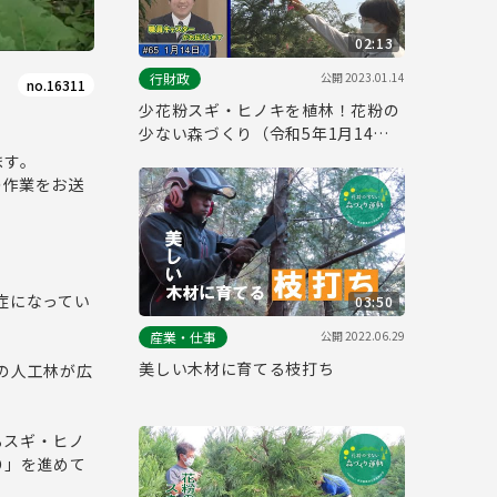
02:13
公開
2023.01.14
行財政
no.16311
少花粉スギ・ヒノキを植林！花粉の
少ない森づくり（令和5年1月14日
東京ウィークリーニュース No.65）
ます。
の作業をお送
症になってい
03:50
公開
2022.06.29
産業・仕事
美しい木材に育てる枝打ち
の人工林が広
るスギ・ヒノ
り」を進めて