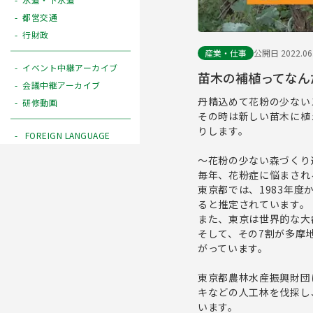
都営交通
行財政
産業・仕事
公開日 2022.06
イベント中継アーカイブ
苗木の補植ってなん
会議中継アーカイブ
丹精込めて花粉の少ない
研修動画
その時は新しい苗木に植
りします。
FOREIGN LANGUAGE
～花粉の少ない森づくり
毎年、花粉症に悩まされ
東京都では、1983年度
ると推定されています。
また、東京は世界的な大
そして、その7割が多摩
がっています。
東京都農林水産振興財団
キなどの人工林を伐採し
います。