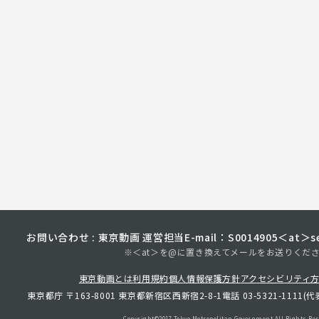
お問い合わせ : 東京動画 運営担当
E-mail：S0014905＜at＞sec
※＜at＞を@に置き換えてメールをお送りくだ
東京動画とは
利用規約
個人情報保護方針
アクセシビリティ
東京都庁 〒163-8001 東京都新宿区西新宿2-8-1
電話 03-5321-1111(代
Copyright©︎2017 Tokyo Metropolitan
Government.All Rights Res