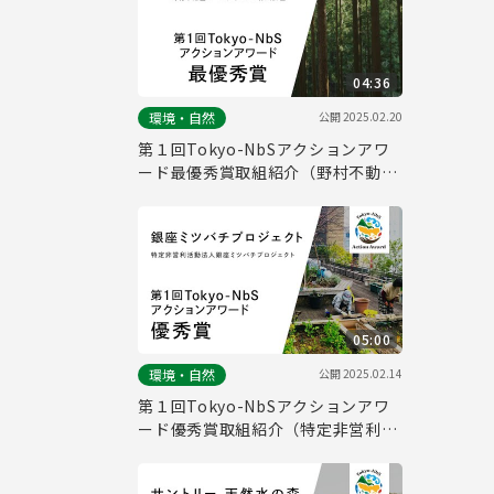
04:36
公開
2025.02.20
環境・自然
第１回Tokyo-NbSアクションアワ
ード最優秀賞取組紹介（野村不動産
ホールディングス株式会社）
05:00
公開
2025.02.14
環境・自然
第１回Tokyo-NbSアクションアワ
ード優秀賞取組紹介（特定非営利活
動法人銀座ミツバチプロジェクト）