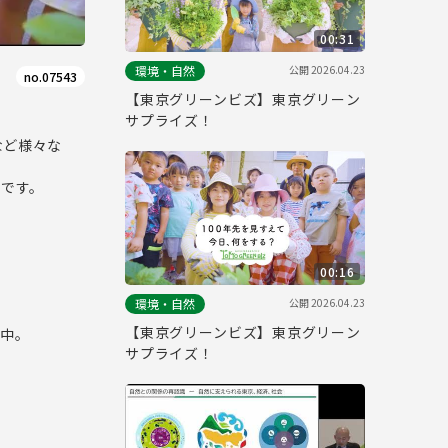
00:31
公開
2026.04.23
環境・自然
no.07543
【東京グリーンビズ】東京グリーン
サプライズ！
など様々な
トです。
。
00:16
公開
2026.04.23
環境・自然
【東京グリーンビズ】東京グリーン
開中。
サプライズ！