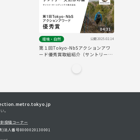
04:31
公開
2025.02.14
環境・自然
第１回Tokyo-NbSアクションアワ
ード優秀賞取組紹介（サントリーホ
ールディングス株式会社）
tion.metro.tokyo.jp
さい。
方針
投稿コーナー
表)
法人番号8000020130001
erved.