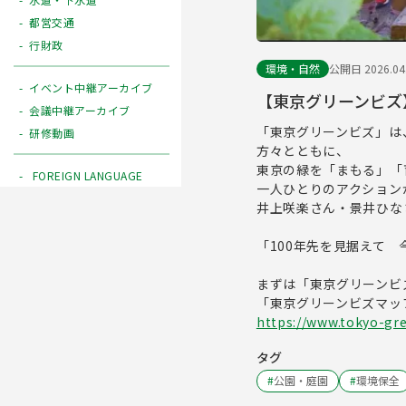
都営交通
行財政
環境・自然
公開日 2026.04
イベント中継アーカイブ
【東京グリーンビズ
会議中継アーカイブ
「東京グリーンビズ」は
研修動画
方々とともに、
東京の緑を「まもる」「
FOREIGN LANGUAGE
一人ひとりのアクション
井上咲楽さん・景井ひな
「100年先を見据えて
まずは「東京グリーンビ
「東京グリーンビズマッ
https://www.tokyo-gr
タグ
#
公園・庭園
#
環境保全