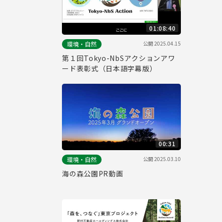
01:08:40
公開
2025.04.15
環境・自然
第１回Tokyo-NbSアクションアワ
ード表彰式（日本語字幕版）
00:31
公開
2025.03.10
環境・自然
海の森公園PR動画