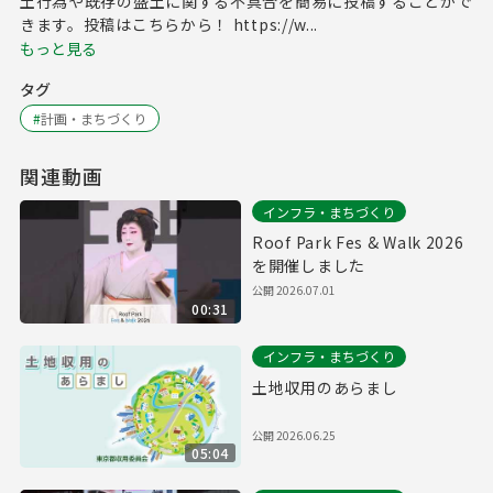
土行為や既存の盛土に関する不具合を簡易に投稿することがで
きます。投稿はこちらから！ https://w...
もっと見る
タグ
#
計画・まちづくり
関連動画
インフラ・まちづくり
Roof Park Fes & Walk 2026
を開催しました
公開
2026.07.01
00:31
インフラ・まちづくり
土地収用のあらまし
公開
2026.06.25
05:04