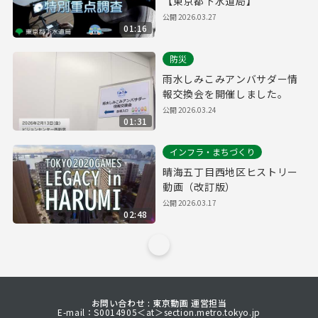
【東京都下水道局】
公開
2026.03.27
01:16
防災
雨水しみこみアンバサダー情
報交換会を開催しました。
公開
2026.03.24
01:31
インフラ・まちづくり
晴海五丁目西地区ヒストリー
動画（改訂版）
公開
2026.03.17
02:48
お問い合わせ : 東京動画 運営担当
E-mail：S0014905＜at＞section.metro.tokyo.jp