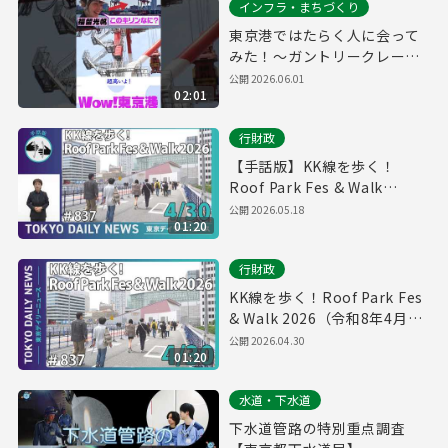
インフラ・まちづくり
東京港ではたらく人に会って
みた！～ガントリークレーン
編～
公開
2026.06.01
02:01
行財政
【手話版】KK線を歩く！
Roof Park Fes & Walk
2026（令和8年4月30日 東京
公開
2026.05.18
01:20
デイリーニュース No.837）
行財政
KK線を歩く！Roof Park Fes
& Walk 2026（令和8年4月30
日 東京デイリーニュース
公開
2026.04.30
01:20
No.837）
水道・下水道
下水道管路の特別重点調査