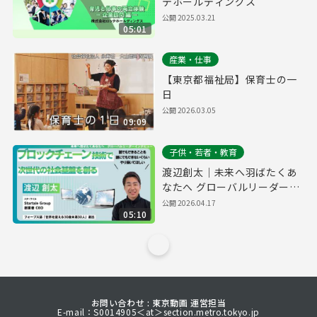
テホールディングス
公開
2025.03.21
05:01
産業・仕事
【東京都福祉局】保育士の一
日
公開
2026.03.05
09:09
子供・若者・教育
渡辺創太｜未来へ羽ばたくあ
なたへ グローバルリーダーイ
ンタビュー
公開
2026.04.17
05:10
お問い合わせ : 東京動画 運営担当
E-mail：S0014905＜at＞section.metro.tokyo.jp