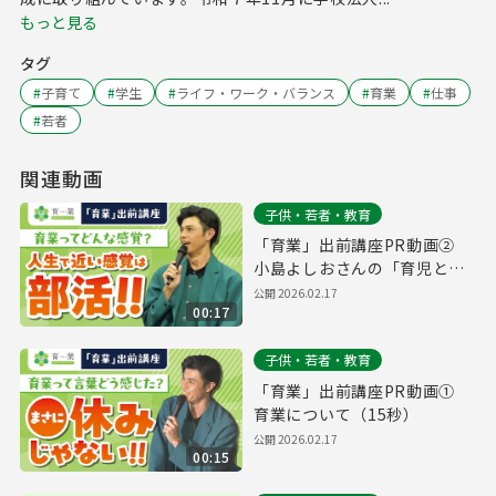
もっと見る
タグ
#
子育て
#
学生
#
ライフ・ワーク・バランス
#
育業
#
仕事
#
若者
関連動画
子供・若者・教育
「育業」出前講座PR動画②
小島よしおさんの「育児と仕
事の体験談」（約15秒）
公開
2026.02.17
00:17
子供・若者・教育
「育業」出前講座PR動画①
育業について（15秒）
公開
2026.02.17
00:15